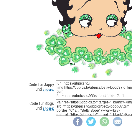
Code für Jappy
und
andere:
Code für Blogs
und
andere: