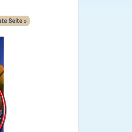
r
te Seite »