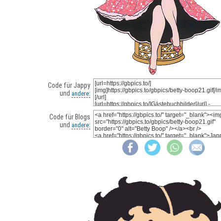
Code für Jappy
und
andere:
Code für Blogs
und
andere: