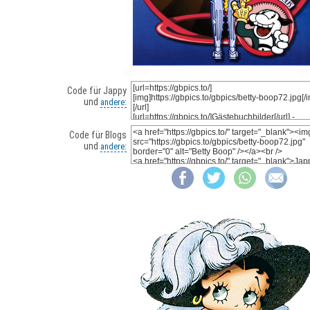
Code für Jappy
und
andere:
Code für Blogs
und
andere: