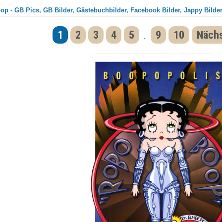
op - GB Pics, GB Bilder, Gästebuchbilder, Facebook Bilder, Jappy Bilde
1
2
3
4
5
9
10
Nächs
...