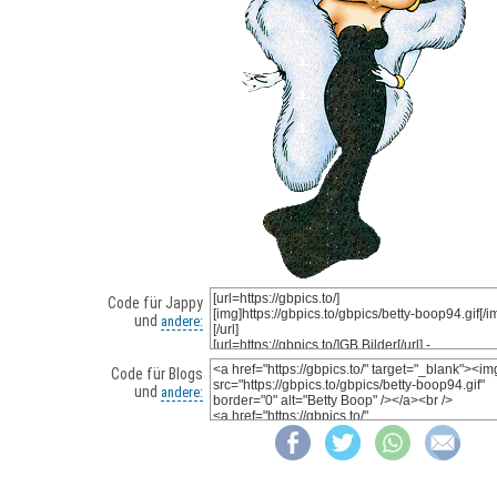
Code für Jappy
und
andere:
Code für Blogs
und
andere: