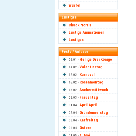
Würfel
Lustiges
Chuck Norris
Lustige Animationen
Lustiges
Feste / Anlässe
Heilige Drei Könige
06.01 -
Valentinstag
14.02 -
Karneval
12.02 -
Rosenmontag
16.02 -
Aschermittwoch
18.02 -
Frauentag
08.03 -
April April
01.04 -
Gründonnerstag
02.04 -
Karfreitag
03.04 -
Ostern
04.04 -
1. Mai
01.05 -