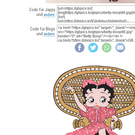
Code für Jappy
und
andere:
Code für Blogs
und
andere: