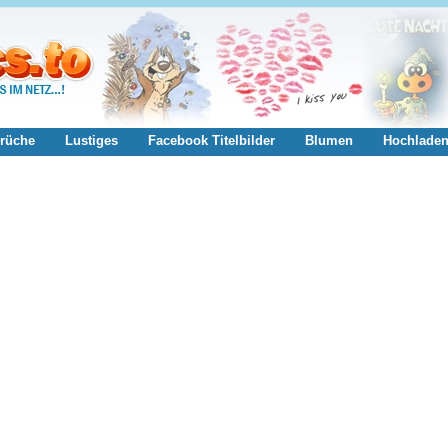
rüche
Lustiges
Facebook Titelbilder
Blumen
Hochlade