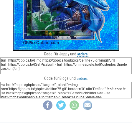
Code für Jappy und
andere:
Code für Blogs und
andere: