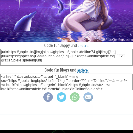
Code für Jappy und
andere:
Code für Blogs und
andere: