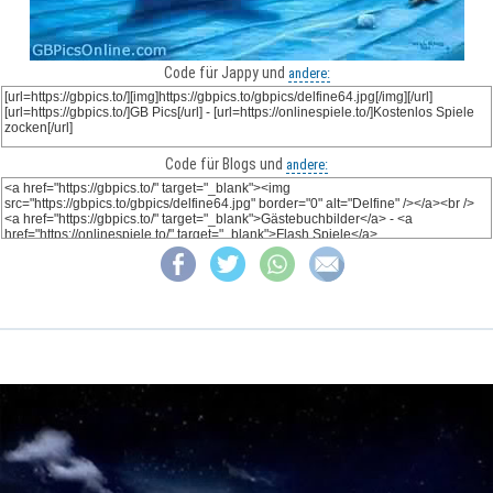
Code für Jappy und
andere:
Code für Blogs und
andere: