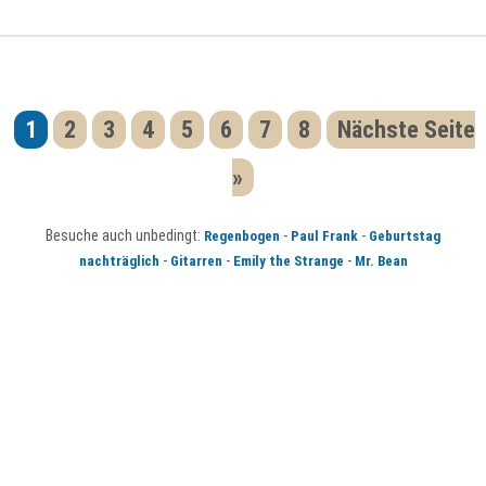
1
2
3
4
5
6
7
8
Nächste Seite
»
Besuche auch unbedingt:
-
-
Regenbogen
Paul Frank
Geburtstag
-
-
-
nachträglich
Gitarren
Emily the Strange
Mr. Bean