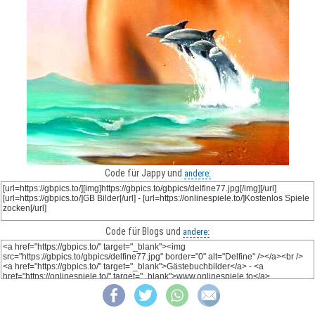
Code für Jappy und
andere:
Code für Blogs und
andere: