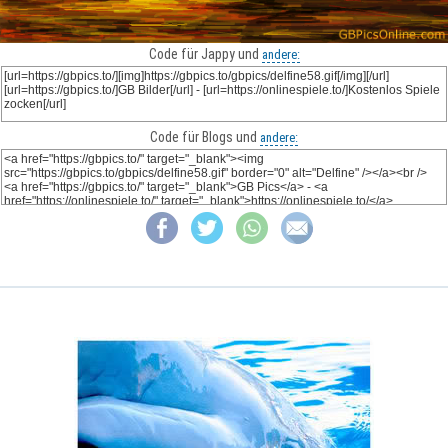
Code für Jappy und
andere:
Code für Blogs und
andere: