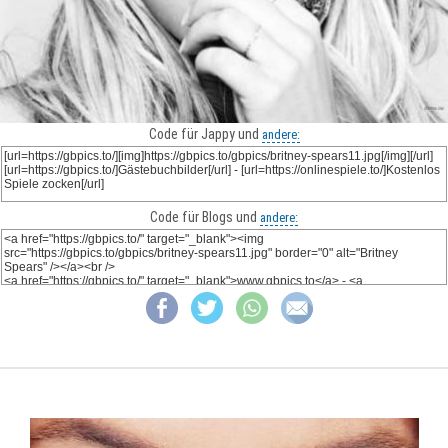
Code für Jappy und
andere:
Code für Blogs und
andere: