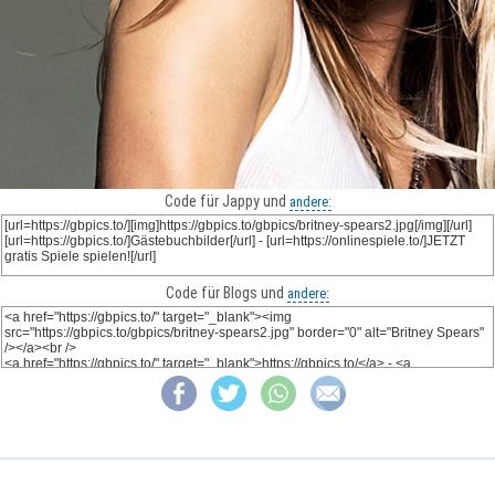
Code für Jappy und
andere:
Code für Blogs und
andere: