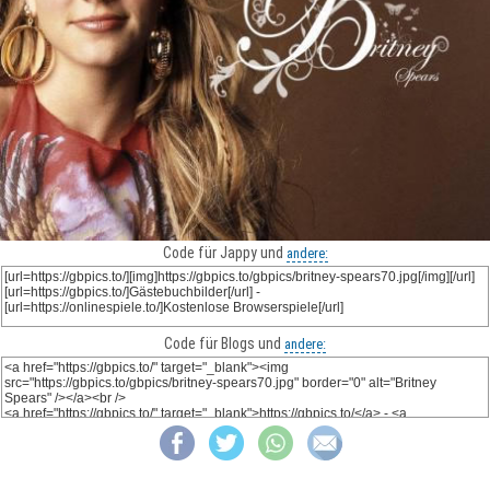
Code für Jappy und
andere:
Code für Blogs und
andere: