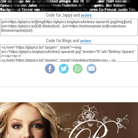
Code für Jappy und
andere:
Code für Blogs und
andere: