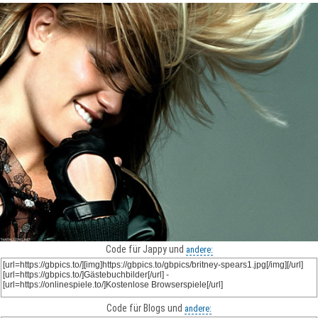
Code für Jappy und
andere:
Code für Blogs und
andere: