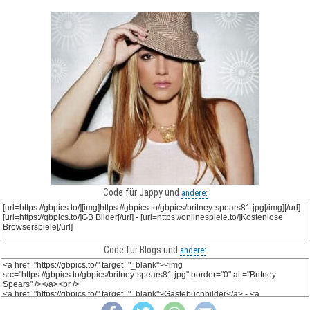
Code für Jappy und
andere:
Code für Blogs und
andere: