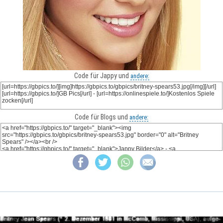
Code für Jappy und
andere:
Code für Blogs und
andere: