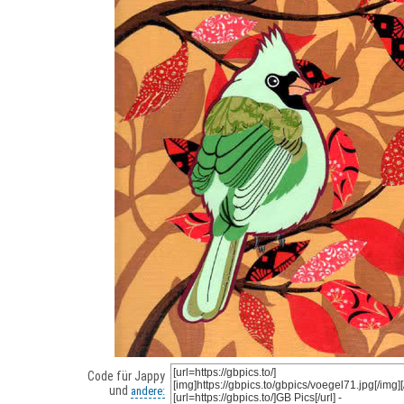
Code für Jappy
und
andere: