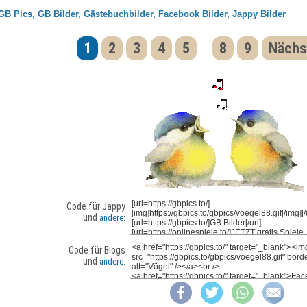
GB Pics, GB Bilder, Gästebuchbilder, Facebook Bilder, Jappy Bilder
1
2
3
4
5
8
9
Nächs
...
Code für Jappy
und
andere:
Code für Blogs
und
andere: