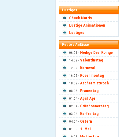
Lustiges
Chuck Norris
Lustige Animationen
Lustiges
Feste / Anlässe
Heilige Drei Könige
06.01 -
Valentinstag
14.02 -
Karneval
12.02 -
Rosenmontag
16.02 -
Aschermittwoch
18.02 -
Frauentag
08.03 -
April April
01.04 -
Gründonnerstag
02.04 -
Karfreitag
03.04 -
Ostern
04.04 -
1. Mai
01.05 -
Muttertag
10.05 -