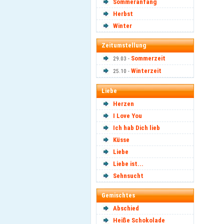
Sommeranfang
Herbst
Winter
Zeitumstellung
Sommerzeit
29.03 -
Winterzeit
25.10 -
Liebe
Herzen
I Love You
Ich hab Dich lieb
Küsse
Liebe
Liebe ist...
Sehnsucht
Gemischtes
Abschied
Heiße Schokolade