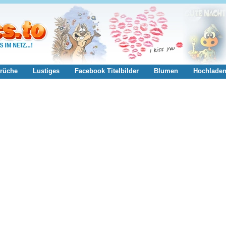
rüche
Lustiges
Facebook Titelbilder
Blumen
Hochlade