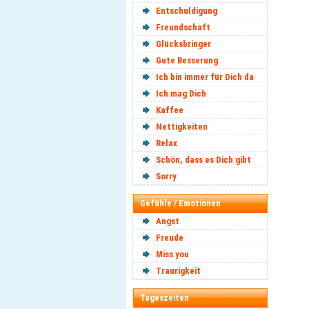
Entschuldigung
Freundschaft
Glücksbringer
Gute Besserung
Ich bin immer für Dich da
Ich mag Dich
Kaffee
Nettigkeiten
Relax
Schön, dass es Dich gibt
Sorry
Gefühle / Emotionen
Angst
Freude
Miss you
Traurigkeit
Tageszeiten