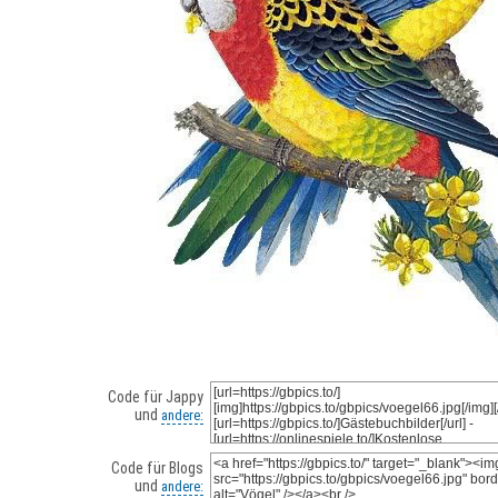
Code für Jappy
und
andere:
Code für Blogs
und
andere: