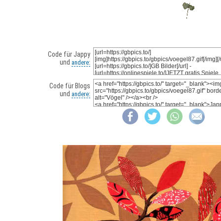
Code für Jappy
und
andere:
Code für Blogs
und
andere: