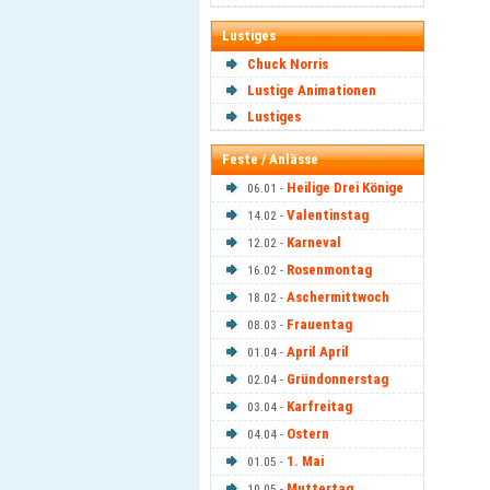
Lustiges
Chuck Norris
Lustige Animationen
Lustiges
Feste / Anlässe
Heilige Drei Könige
06.01 -
Valentinstag
14.02 -
Karneval
12.02 -
Rosenmontag
16.02 -
Aschermittwoch
18.02 -
Frauentag
08.03 -
April April
01.04 -
Gründonnerstag
02.04 -
Karfreitag
03.04 -
Ostern
04.04 -
1. Mai
01.05 -
Muttertag
10.05 -