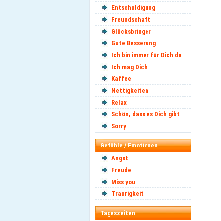
Entschuldigung
Freundschaft
Glücksbringer
Gute Besserung
Ich bin immer für Dich da
Ich mag Dich
Kaffee
Nettigkeiten
Relax
Schön, dass es Dich gibt
Sorry
Gefühle / Emotionen
Angst
Freude
Miss you
Traurigkeit
Tageszeiten