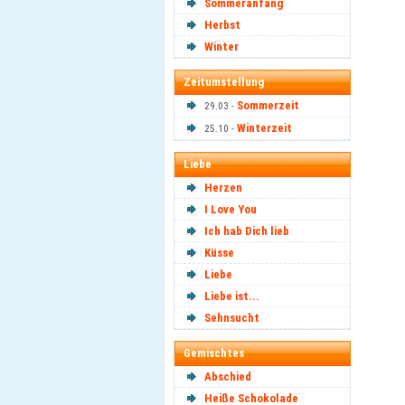
Sommeranfang
Herbst
Winter
Zeitumstellung
Sommerzeit
29.03 -
Winterzeit
25.10 -
Liebe
Herzen
I Love You
Ich hab Dich lieb
Küsse
Liebe
Liebe ist...
Sehnsucht
Gemischtes
Abschied
Heiße Schokolade