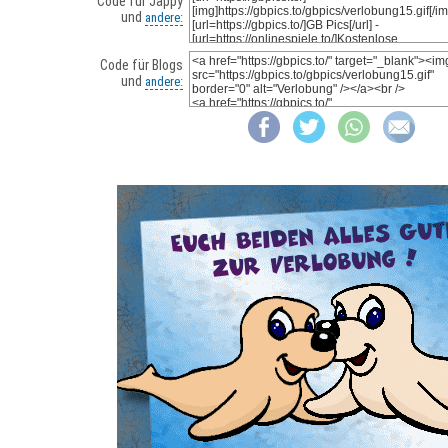
Code für Jappy
und
andere:
Code für Blogs
und
andere: