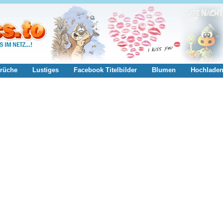
rüche
Lustiges
Facebook Titelbilder
Blumen
Hochlade