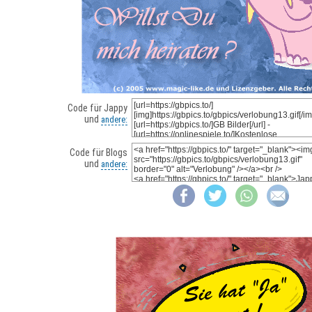
Code für Jappy
und
andere:
Code für Blogs
und
andere: