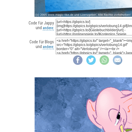
Code für Jappy
und
andere:
Code für Blogs
und
andere: