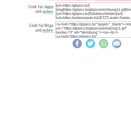
Code für Jappy
und
andere:
Code für Blogs
und
andere: