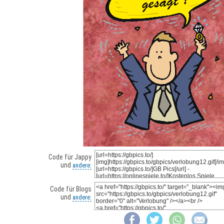
Code für Jappy
und
andere:
Code für Blogs
und
andere: