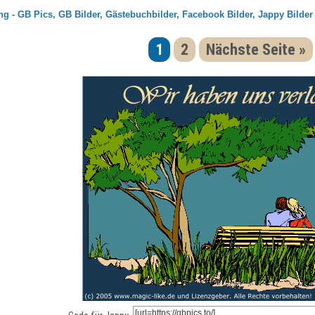
g - GB Pics, GB Bilder, Gästebuchbilder, Facebook Bilder, Jappy Bilder
1
2
Nächste Seite »