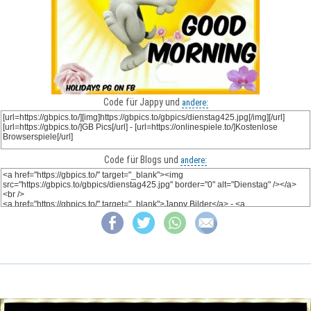
Code für Jappy und
andere:
Code für Blogs und
andere: