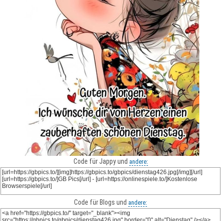
Code für Jappy und
andere:
Code für Blogs und
andere: