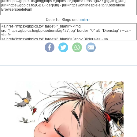
Code für Blogs und
andere: