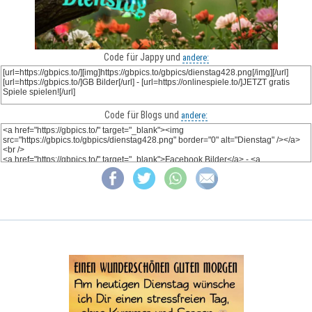
Code für Jappy und
andere:
Code für Blogs und
andere: