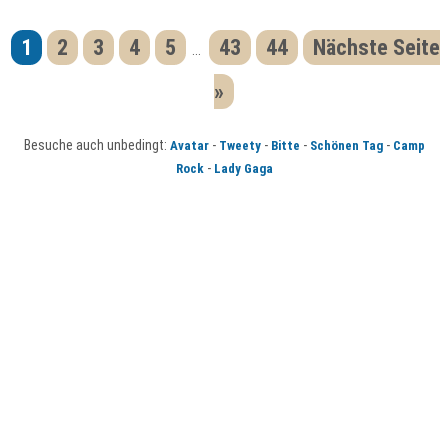
1
2
3
4
5
43
44
Nächste Seite
...
»
Besuche auch unbedingt:
-
-
-
-
Avatar
Tweety
Bitte
Schönen Tag
Camp
-
Rock
Lady Gaga