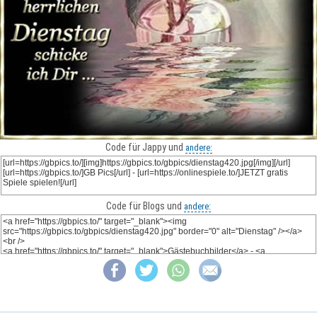
Code für Jappy und
andere:
Code für Blogs und
andere: