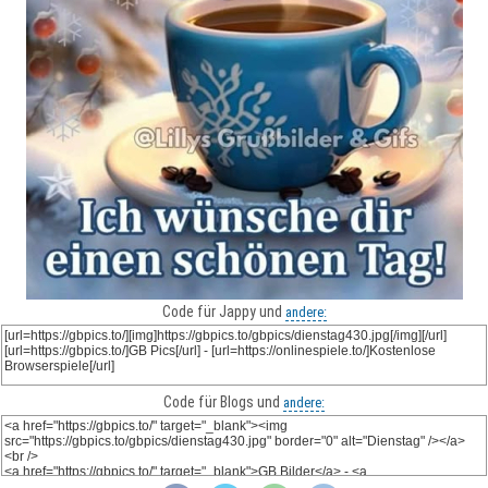
Code für Jappy und
andere:
Code für Blogs und
andere: