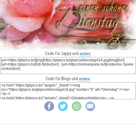
Code für Jappy und
andere:
Code für Blogs und
andere: