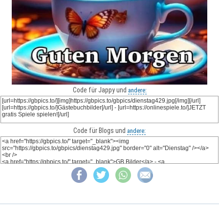
Code für Jappy und
andere:
Code für Blogs und
andere: