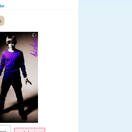
der
»