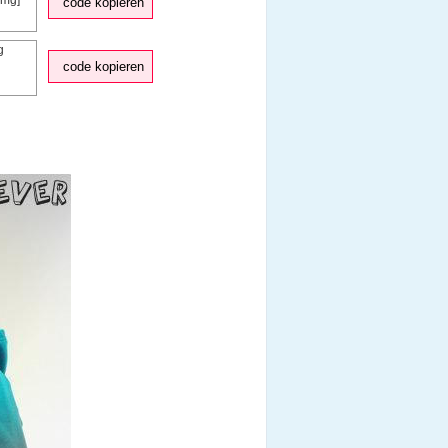
code kopieren
code kopieren