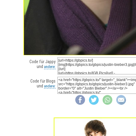
Code für Jappy
und
andere:
Code für Blogs
und
andere: