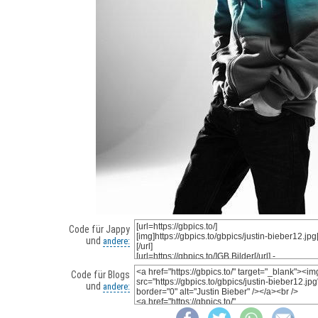
Code für Jappy
und
andere:
Code für Blogs
und
andere: