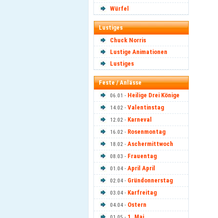
Würfel
Lustiges
Chuck Norris
Lustige Animationen
Lustiges
Feste / Anlässe
Heilige Drei Könige
06.01 -
Valentinstag
14.02 -
Karneval
12.02 -
Rosenmontag
16.02 -
Aschermittwoch
18.02 -
Frauentag
08.03 -
April April
01.04 -
Gründonnerstag
02.04 -
Karfreitag
03.04 -
Ostern
04.04 -
1. Mai
01.05 -