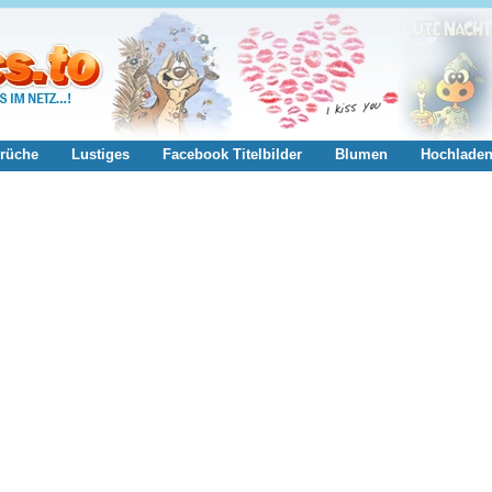
rüche
Lustiges
Facebook Titelbilder
Blumen
Hochlade