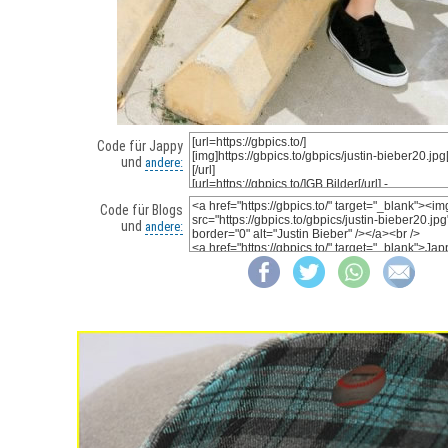
Code für Jappy
und
andere:
Code für Blogs
und
andere: