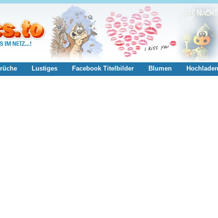
rüche
Lustiges
Facebook Titelbilder
Blumen
Hochlade