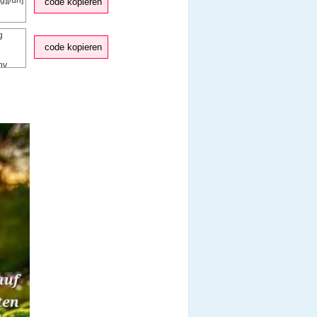
code kopieren
code kopieren