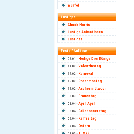
Würfel
Lustiges
Chuck Norris
Lustige Animationen
Lustiges
Feste / Anlässe
Heilige Drei Könige
06.01 -
Valentinstag
14.02 -
Karneval
12.02 -
Rosenmontag
16.02 -
Aschermittwoch
18.02 -
Frauentag
08.03 -
April April
01.04 -
Gründonnerstag
02.04 -
Karfreitag
03.04 -
Ostern
04.04 -
1. Mai
01.05 -