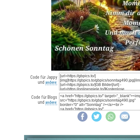
Code für Jappy
und
andere:
Code für Blogs
und
andere: