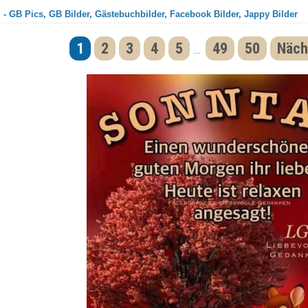
- GB Pics, GB Bilder, Gästebuchbilder, Facebook Bilder, Jappy Bilder
1
2
3
4
5
49
50
Näch
...