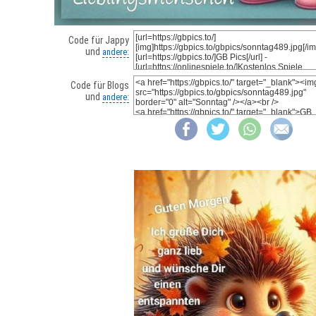
Code für Jappy
und
andere:
Code für Blogs
und
andere: