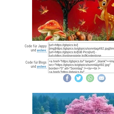
Code für Jappy
und
andere:
Code für Blogs
und
andere: