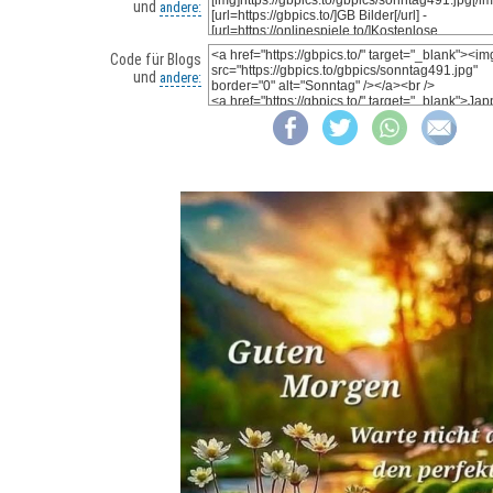
und
andere:
Code für Blogs
und
andere: