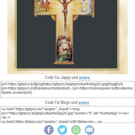
Code für Jappy und
andere:
Code für Blogs und
andere: