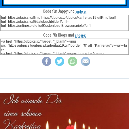
Code für Jappy und
andere:
Code für Blogs und
andere: