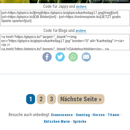
Code für Jappy und
andere:
Code für Blogs und
andere:
1
2
3
Nächste Seite »
Besuche auch unbedingt:
-
-
-
-
Evanescence
Sonntag
Herzen
Titanic
-
Kätzchen Marie
Sprüche