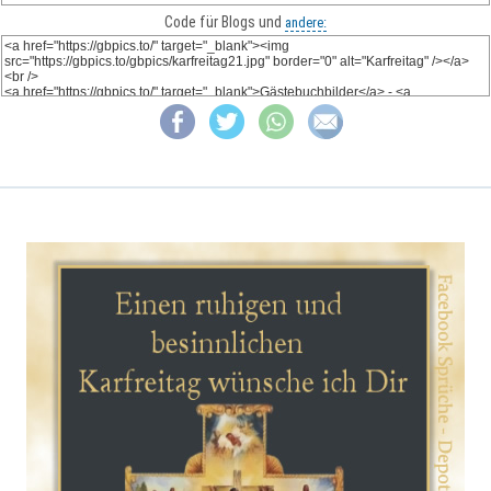
Code für Blogs und
andere: