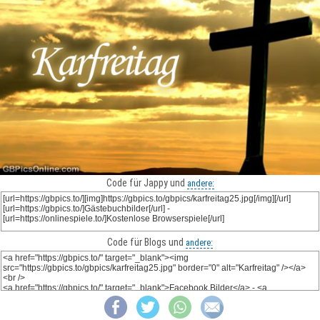
Code für Jappy und
andere:
Code für Blogs und
andere: