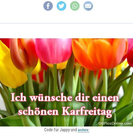
Code für Jappy und
andere: