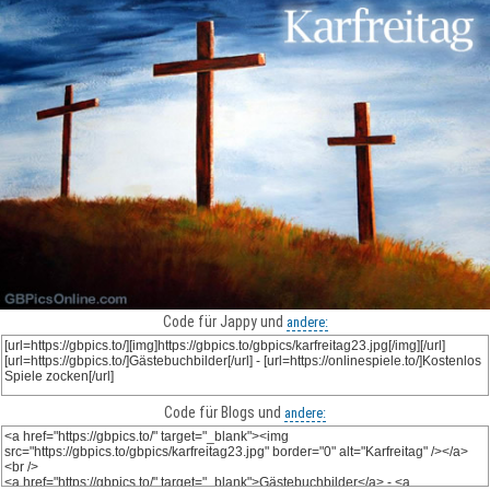
Code für Jappy und
andere:
Code für Blogs und
andere: