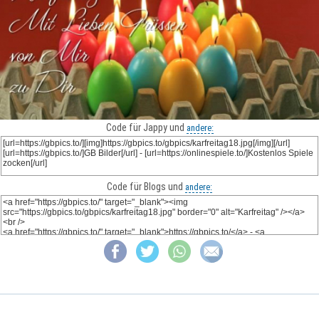
Code für Jappy und
andere:
Code für Blogs und
andere: