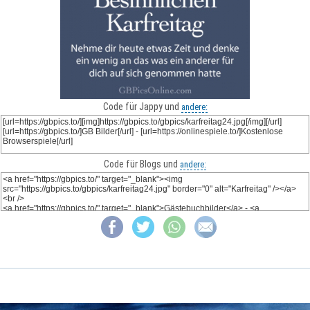
Code für Jappy und
andere:
Code für Blogs und
andere: