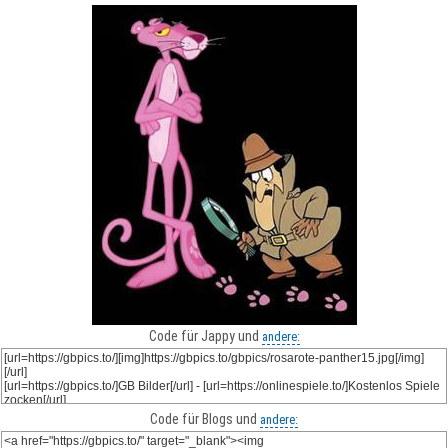
Code für Jappy und
andere:
Code für Blogs und
andere: