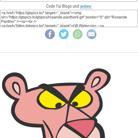
Code für Blogs und
andere: