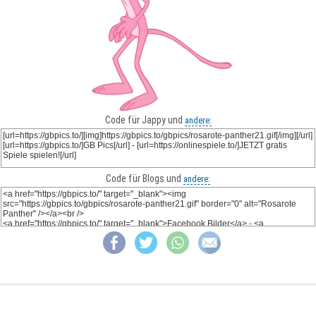
Code für Jappy und
andere:
Code für Blogs und
andere: