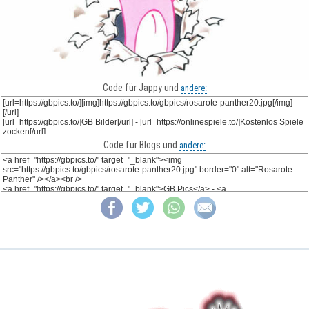
Code für Jappy und
andere:
Code für Blogs und
andere: