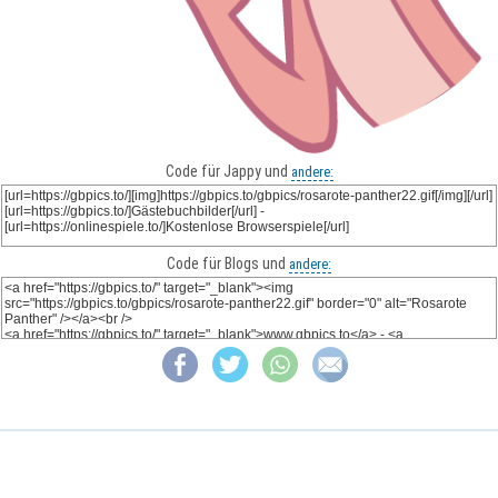
Code für Jappy und
andere:
Code für Blogs und
andere: