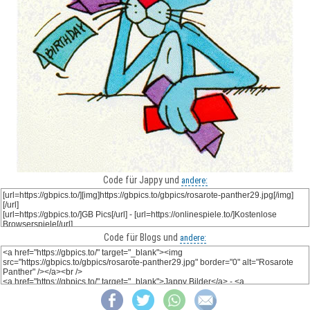
Code für Jappy und
andere:
Code für Blogs und
andere: