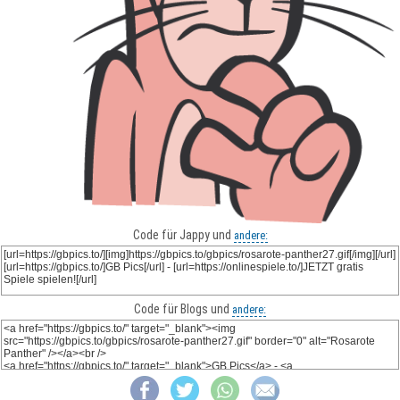
Code für Jappy und
andere:
Code für Blogs und
andere: