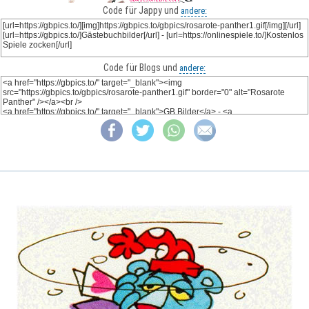
Code für Jappy und
andere:
Code für Blogs und
andere: