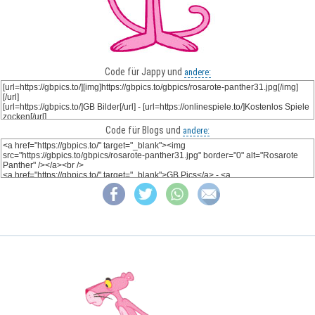
Code für Jappy und
andere:
Code für Blogs und
andere: