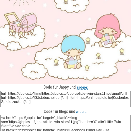
Code für Jappy und
andere:
Code für Blogs und
andere: