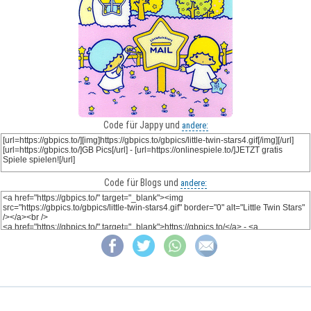
Code für Jappy und
andere:
Code für Blogs und
andere: