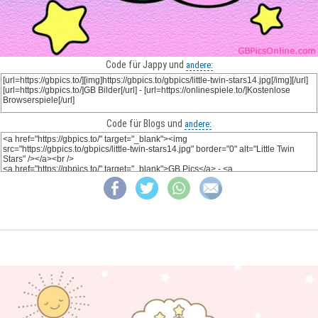
Code für Jappy und
andere:
Code für Blogs und
andere: