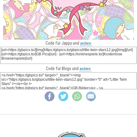
Code für Jappy und
andere:
Code für Blogs und
andere: