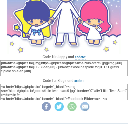
Code für Jappy und
andere:
Code für Blogs und
andere: