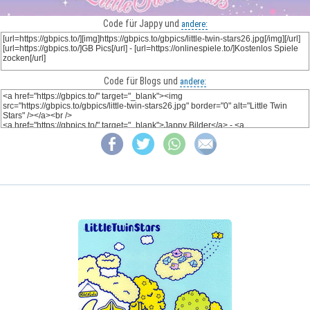
Code für Jappy und
andere:
Code für Blogs und
andere: