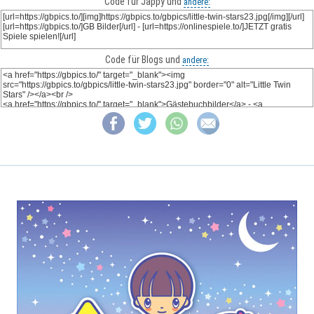
Code für Jappy und
andere:
Code für Blogs und
andere: