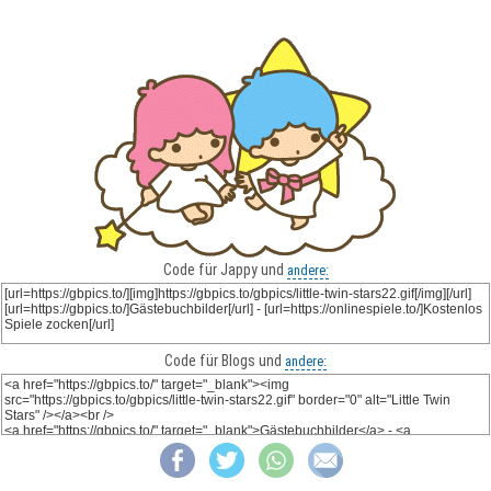
Code für Jappy und
andere:
Code für Blogs und
andere: