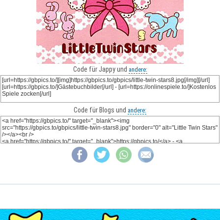
Code für Jappy und
andere:
Code für Blogs und
andere: