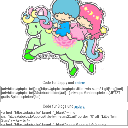
Code für Jappy und
andere:
Code für Blogs und
andere: