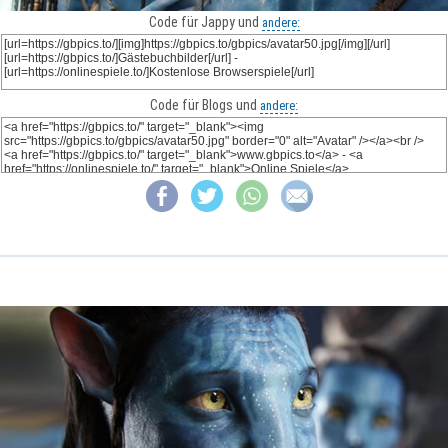
Code für Jappy und
andere:
Code für Blogs und
andere: