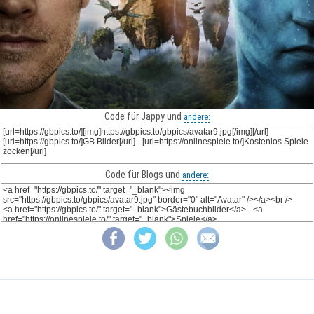
Code für Jappy und
andere:
Code für Blogs und
andere: