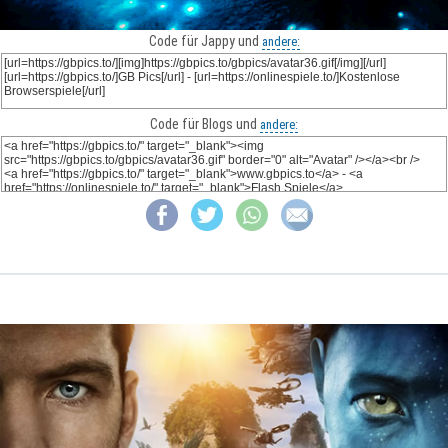
Code für Jappy und
andere:
Code für Blogs und
andere: