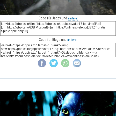
Code für Jappy und
andere:
Code für Blogs und
andere: