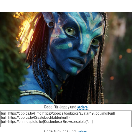
Code für Jappy und
andere:
Code für Blogs und
andere: