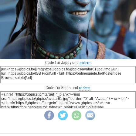
Code für Jappy und
andere:
Code für Blogs und
andere: