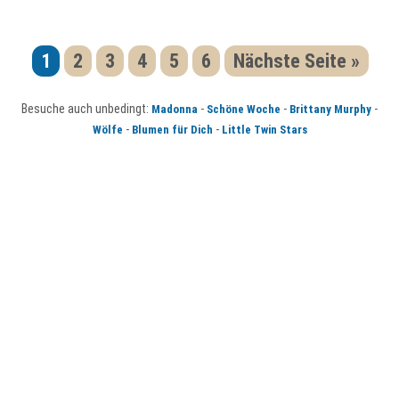
1
2
3
4
5
6
Nächste Seite »
Besuche auch unbedingt:
-
-
-
Madonna
Schöne Woche
Brittany Murphy
-
-
Wölfe
Blumen für Dich
Little Twin Stars