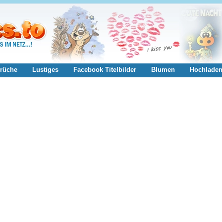
rüche
Lustiges
Facebook Titelbilder
Blumen
Hochlade