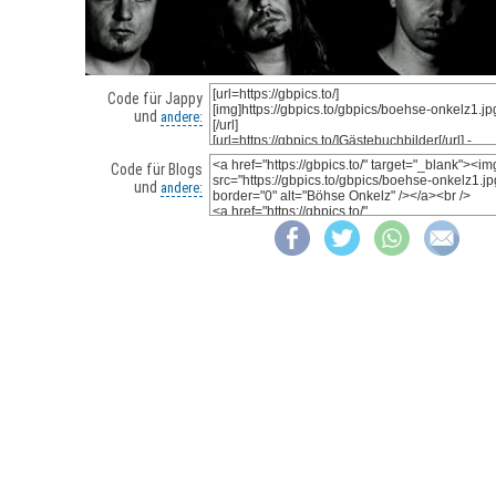
Code für Jappy
und
andere:
Code für Blogs
und
andere: