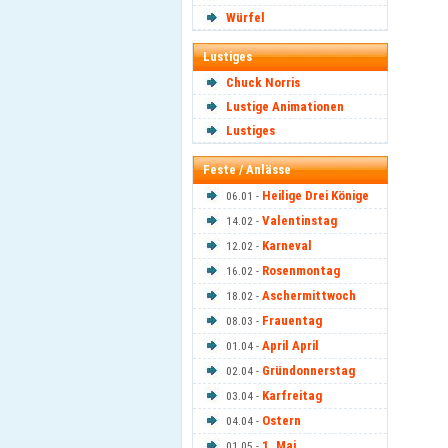
Würfel
Lustiges
Chuck Norris
Lustige Animationen
Lustiges
Feste / Anlässe
Heilige Drei Könige
06.01 -
Valentinstag
14.02 -
Karneval
12.02 -
Rosenmontag
16.02 -
Aschermittwoch
18.02 -
Frauentag
08.03 -
April April
01.04 -
Gründonnerstag
02.04 -
Karfreitag
03.04 -
Ostern
04.04 -
1. Mai
01.05 -