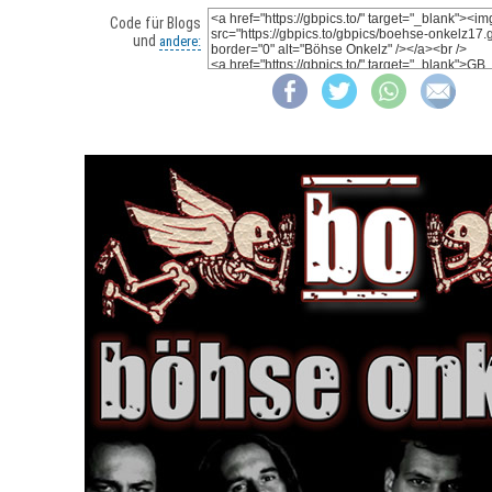
Code für Blogs
und
andere: