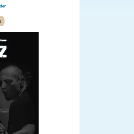
der
»