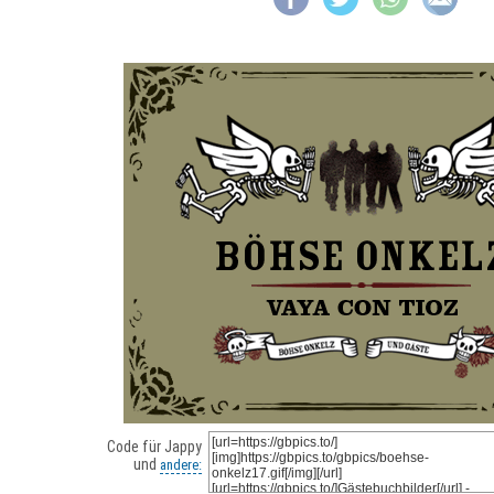
Code für Jappy
und
andere: