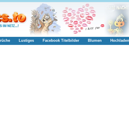
rüche
Lustiges
Facebook Titelbilder
Blumen
Hochlade