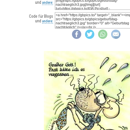
und
andere:
Code für Blogs
und
andere: