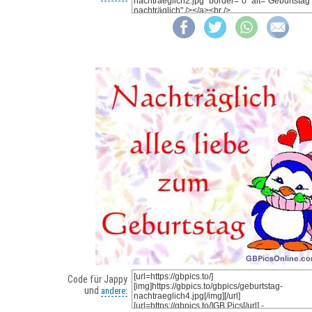
Code für Jappy
und
andere: