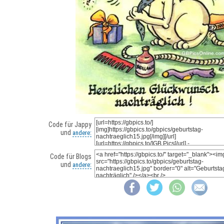
Code für Jappy
und
andere:
Code für Blogs
und
andere: