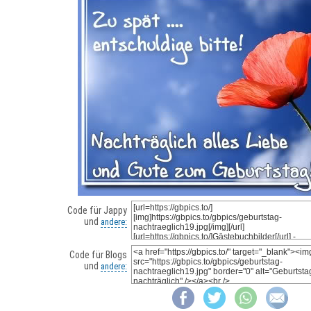
Code für Jappy
und
andere:
Code für Blogs
und
andere: