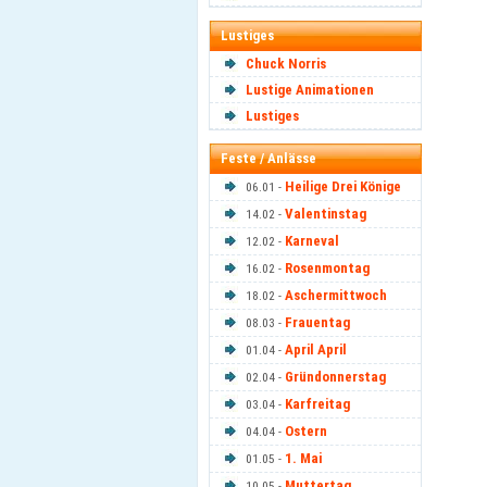
Lustiges
Chuck Norris
Lustige Animationen
Lustiges
Feste / Anlässe
Heilige Drei Könige
06.01 -
Valentinstag
14.02 -
Karneval
12.02 -
Rosenmontag
16.02 -
Aschermittwoch
18.02 -
Frauentag
08.03 -
April April
01.04 -
Gründonnerstag
02.04 -
Karfreitag
03.04 -
Ostern
04.04 -
1. Mai
01.05 -
Muttertag
10.05 -