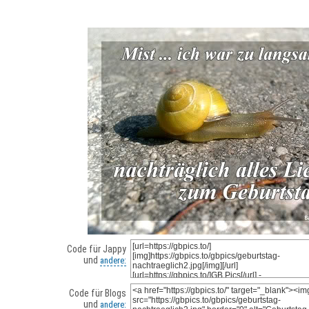
Code für Jappy
und
andere:
Code für Blogs
und
andere: