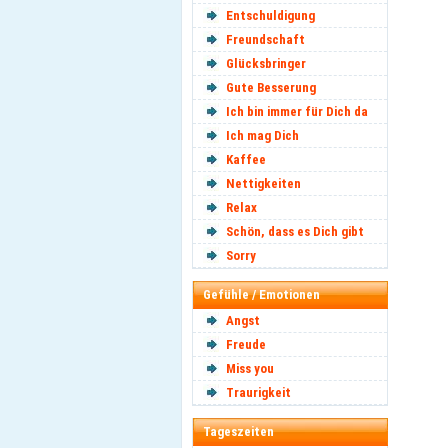
Entschuldigung
Freundschaft
Glücksbringer
Gute Besserung
Ich bin immer für Dich da
Ich mag Dich
Kaffee
Nettigkeiten
Relax
Schön, dass es Dich gibt
Sorry
Gefühle / Emotionen
Angst
Freude
Miss you
Traurigkeit
Tageszeiten