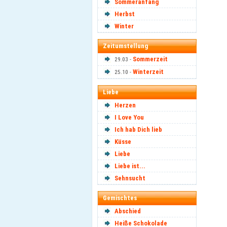
Sommeranfang
Herbst
Winter
Zeitumstellung
Sommerzeit
29.03 -
Winterzeit
25.10 -
Liebe
Herzen
I Love You
Ich hab Dich lieb
Küsse
Liebe
Liebe ist...
Sehnsucht
Gemischtes
Abschied
Heiße Schokolade