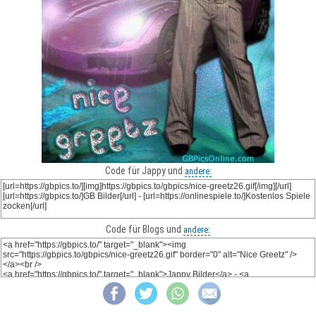
Code für Jappy und
andere:
Code für Blogs und
andere: