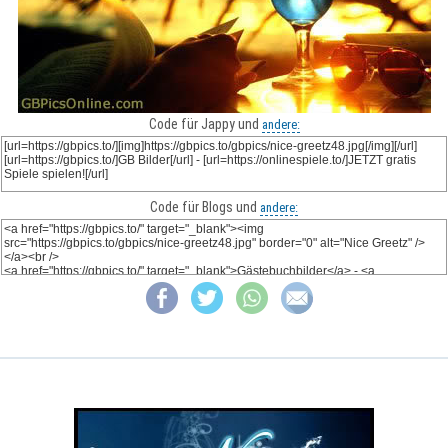
Code für Jappy und
andere:
Code für Blogs und
andere: