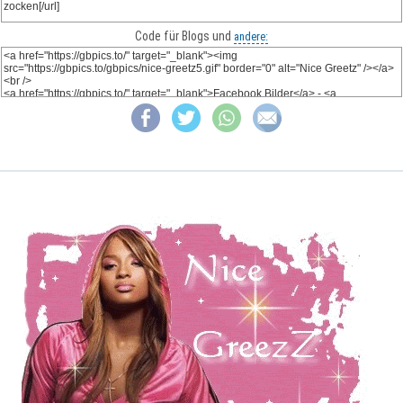
Code für Blogs und
andere: