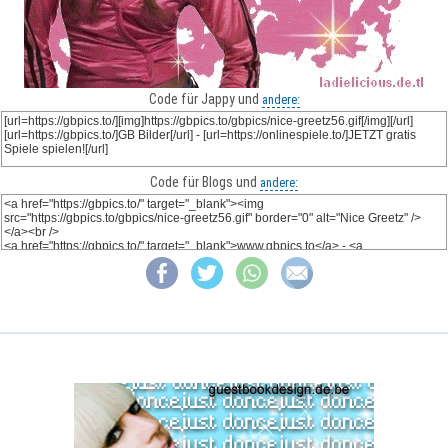
Code für Jappy und
andere:
Code für Blogs und
andere: