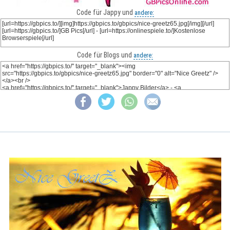
Code für Jappy und
andere:
Code für Blogs und
andere: