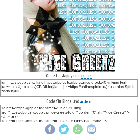
Code für Jappy und
andere:
Code für Blogs und
andere: