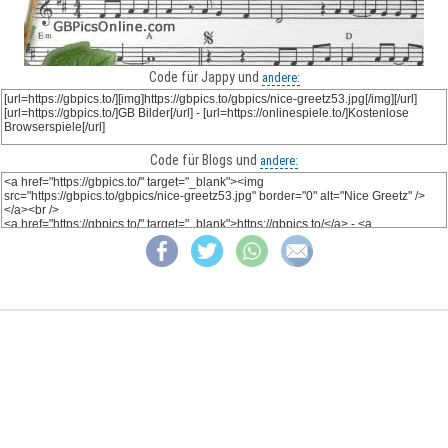
Code für Jappy und
andere:
Code für Blogs und
andere: