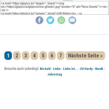
1
2
3
4
5
6
7
Nächste Seite »
Besuche auch unbedingt:
-
-
-
-
-
Bis bald
Liebe
Liebe ist...
Ed Hardy
Musik
Jahrestag