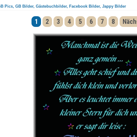
GB Pics, GB Bilder, Gästebuchbilder, Facebook Bilder, Jappy Bilder
1
2
3
4
5
6
7
8
Nächs