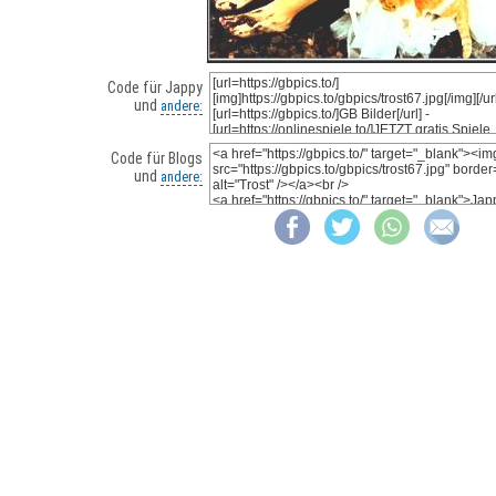
Code für Jappy
und
andere:
Code für Blogs
und
andere: