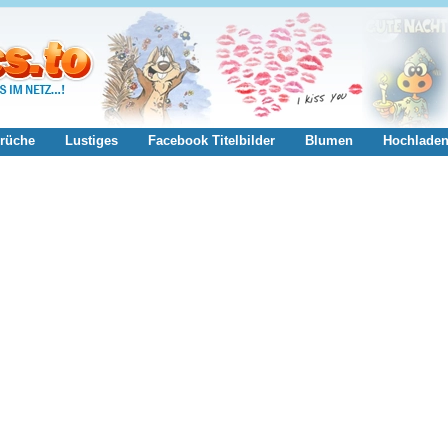
rüche
Lustiges
Facebook Titelbilder
Blumen
Hochlade