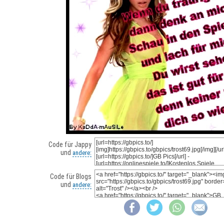
Code für Jappy
und
andere:
Code für Blogs
und
andere: