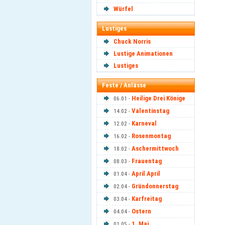
Würfel
Lustiges
Chuck Norris
Lustige Animationen
Lustiges
Feste / Anlässe
Heilige Drei Könige
06.01 -
Valentinstag
14.02 -
Karneval
12.02 -
Rosenmontag
16.02 -
Aschermittwoch
18.02 -
Frauentag
08.03 -
April April
01.04 -
Gründonnerstag
02.04 -
Karfreitag
03.04 -
Ostern
04.04 -
1. Mai
01.05 -