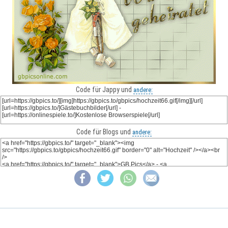
Code für Jappy und
andere:
Code für Blogs und
andere: