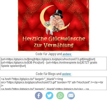
Code für Jappy und
andere:
Code für Blogs und
andere: