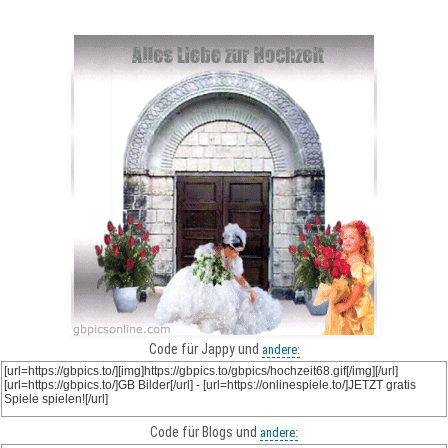
Code für Jappy und
andere:
Code für Blogs und
andere: