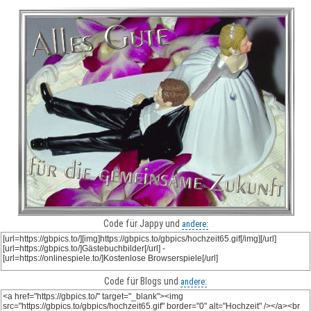
Code für Jappy und
andere:
Code für Blogs und
andere: