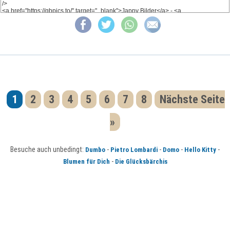
1
2
3
4
5
6
7
8
Nächste Seite
»
Besuche auch unbedingt:
-
-
-
-
Dumbo
Pietro Lombardi
Domo
Hello Kitty
-
Blumen für Dich
Die Glücksbärchis