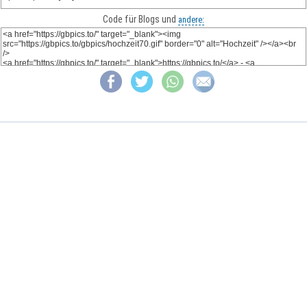
Code für Blogs und
andere: