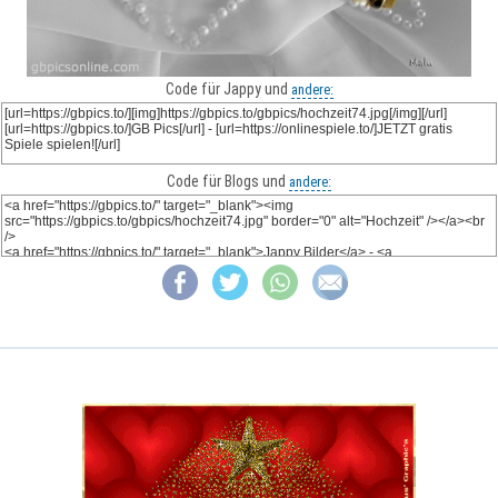
Code für Jappy und
andere:
Code für Blogs und
andere: