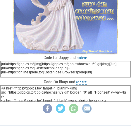
Code für Jappy und
andere:
Code für Blogs und
andere: