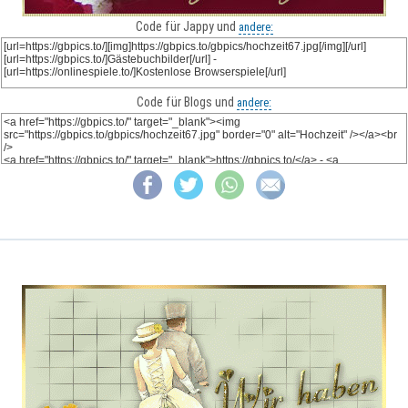
Code für Jappy und
andere:
Code für Blogs und
andere: