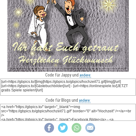
Code für Jappy und
andere:
Code für Blogs und
andere: