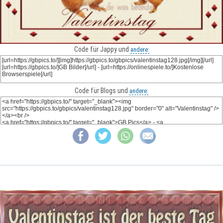
Code für Jappy und
andere:
Code für Blogs und
andere: