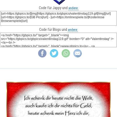
Code für Jappy und
andere:
Code für Blogs und
andere: