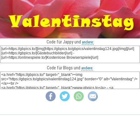
Code für Jappy und
andere:
Code für Blogs und
andere: