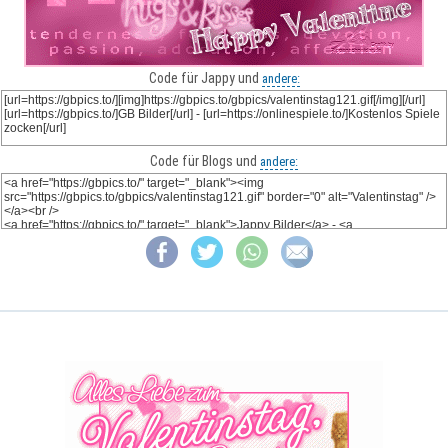
Code für Jappy und
andere:
Code für Blogs und
andere: