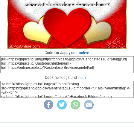
Code für Jappy und
andere:
Code für Blogs und
andere: