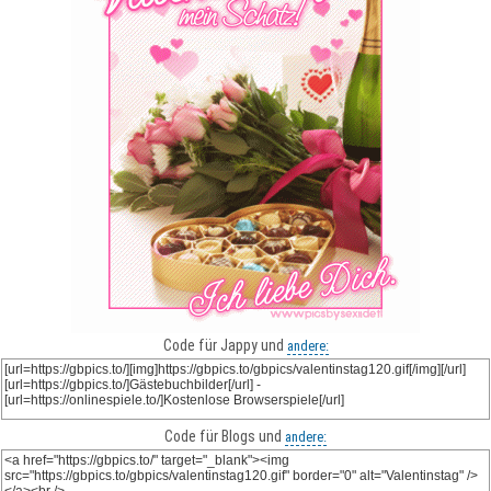
Code für Jappy und
andere:
Code für Blogs und
andere: