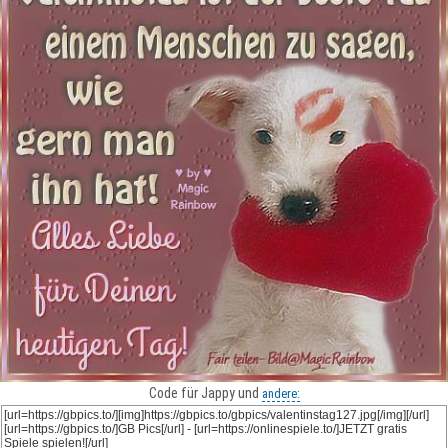
Code für Jappy und
andere: