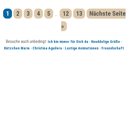
1
2
3
4
5
12
13
Nächste Seite
...
»
Besuche auch unbedingt:
-
-
Ich bin immer für Dich da
Knuddelige Grüße
-
-
-
Kätzchen Marie
Christina Aguilera
Lustige Animationen
Freundschaft