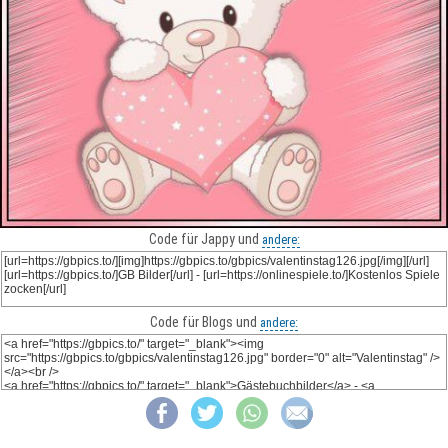
Code für Jappy und
andere:
Code für Blogs und
andere: