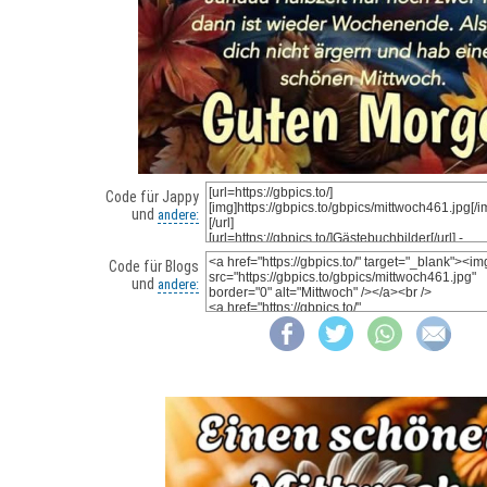
Code für Jappy
und
andere:
Code für Blogs
und
andere: