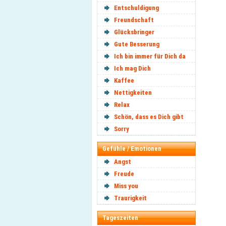
Entschuldigung
Freundschaft
Glücksbringer
Gute Besserung
Ich bin immer für Dich da
Ich mag Dich
Kaffee
Nettigkeiten
Relax
Schön, dass es Dich gibt
Sorry
Gefühle / Emotionen
Angst
Freude
Miss you
Traurigkeit
Tageszeiten