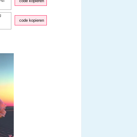
code kopieren
code kopieren