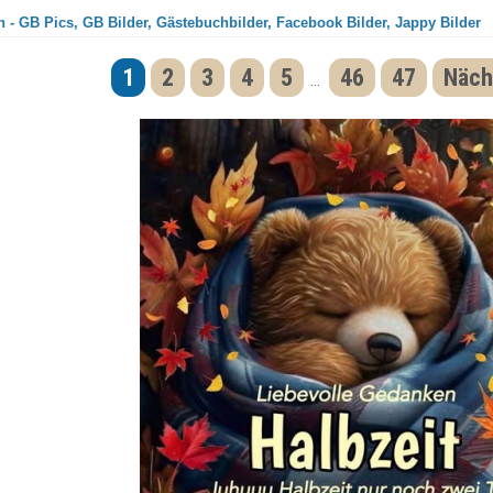
 - GB Pics, GB Bilder, Gästebuchbilder, Facebook Bilder, Jappy Bilder
1
2
3
4
5
46
47
Näch
...