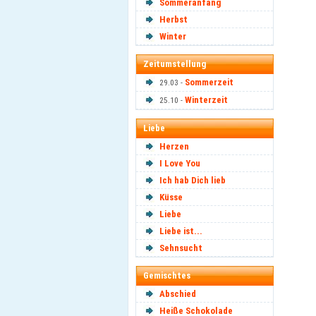
Sommeranfang
Herbst
Winter
Zeitumstellung
Sommerzeit
29.03 -
Winterzeit
25.10 -
Liebe
Herzen
I Love You
Ich hab Dich lieb
Küsse
Liebe
Liebe ist...
Sehnsucht
Gemischtes
Abschied
Heiße Schokolade