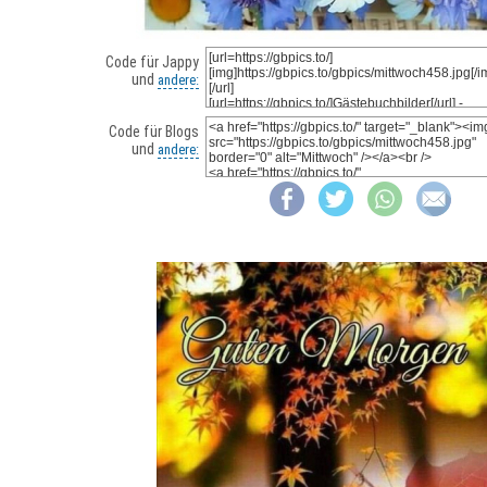
Code für Jappy
und
andere:
Code für Blogs
und
andere: