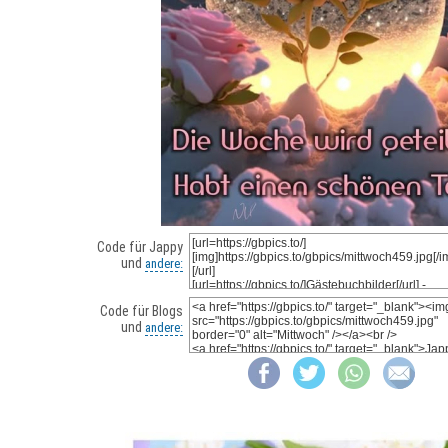
Code für Jappy
und
andere:
Code für Blogs
und
andere: