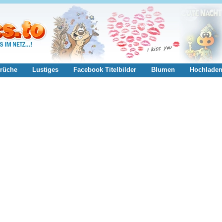
rüche
Lustiges
Facebook Titelbilder
Blumen
Hochlade