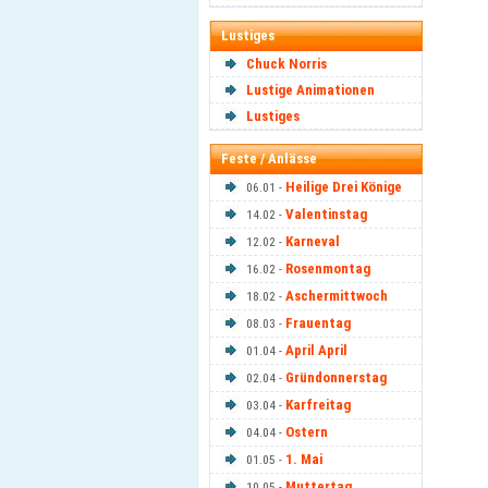
Lustiges
Chuck Norris
Lustige Animationen
Lustiges
Feste / Anlässe
Heilige Drei Könige
06.01 -
Valentinstag
14.02 -
Karneval
12.02 -
Rosenmontag
16.02 -
Aschermittwoch
18.02 -
Frauentag
08.03 -
April April
01.04 -
Gründonnerstag
02.04 -
Karfreitag
03.04 -
Ostern
04.04 -
1. Mai
01.05 -
Muttertag
10.05 -