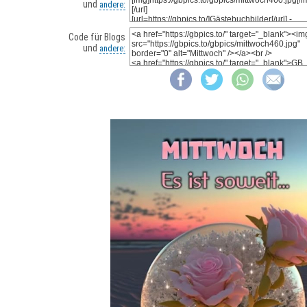
und
andere:
Code für Blogs
und
andere: