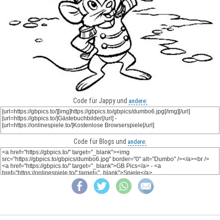
Code für Jappy und
andere:
Code für Blogs und
andere: