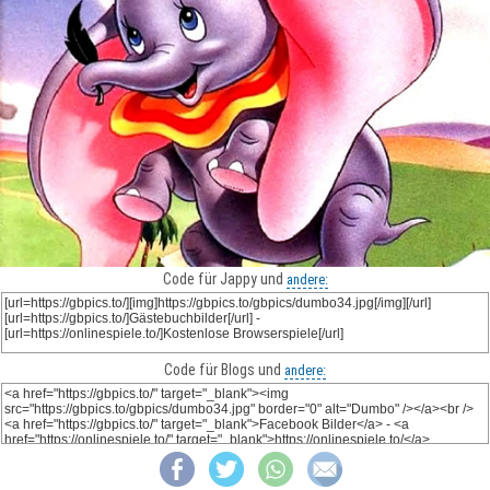
Code für Jappy und
andere:
Code für Blogs und
andere: