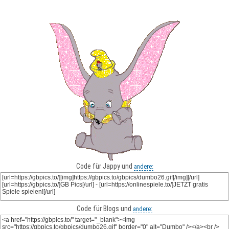
Code für Jappy und
andere:
Code für Blogs und
andere: