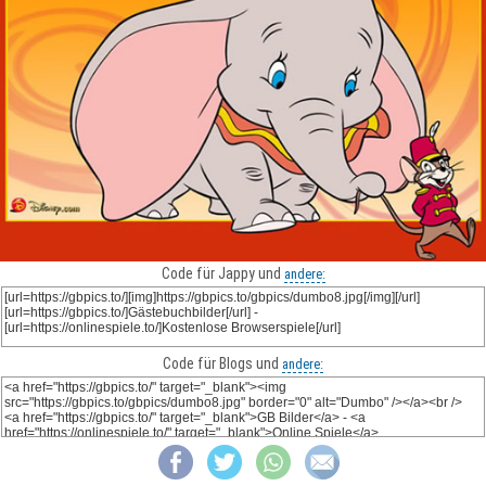
Code für Jappy und
andere:
Code für Blogs und
andere: