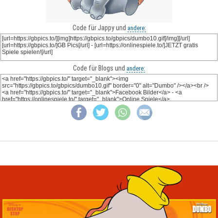
Code für Jappy und
andere:
Code für Blogs und
andere: