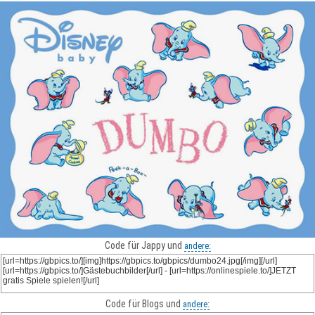
Code für Jappy und
andere:
Code für Blogs und
andere: