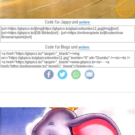
Code für Jappy und
andere:
Code für Blogs und
andere: