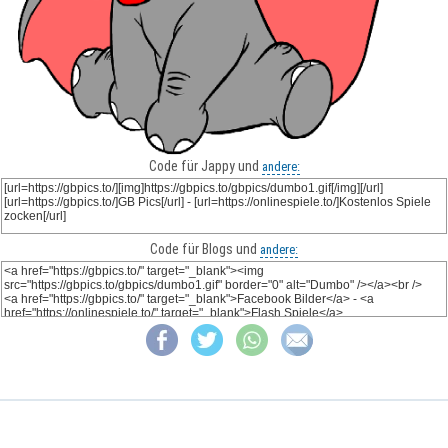
Code für Jappy und
andere:
Code für Blogs und
andere: