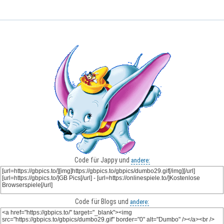
Code für Jappy und
andere:
Code für Blogs und
andere: