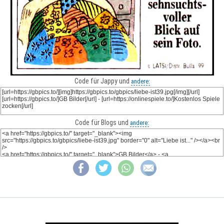
Code für Jappy und
andere:
Code für Blogs und
andere: