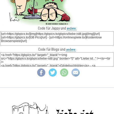
Code für Jappy und
andere:
Code für Blogs und
andere: