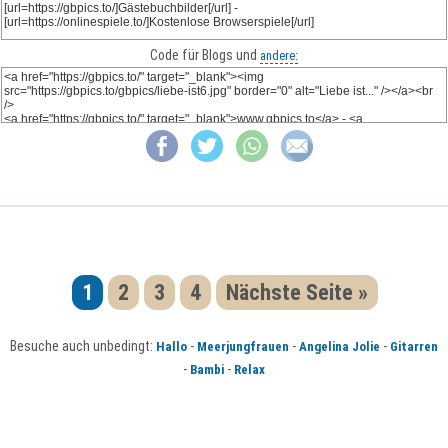
Code für Blogs und
andere:
1
2
3
4
Nächste Seite »
Besuche auch unbedingt:
-
-
-
Hallo
Meerjungfrauen
Angelina Jolie
Gitarren
-
-
Bambi
Relax