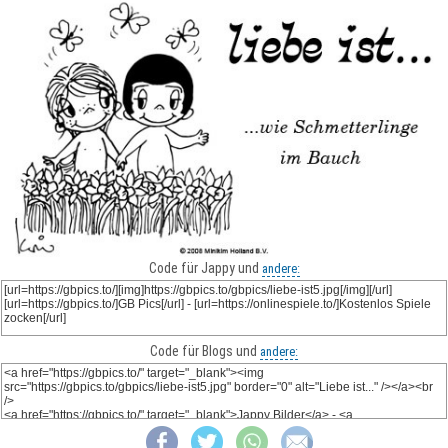
Code für Jappy und
andere:
Code für Blogs und
andere: