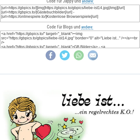
Code für Jappy und
andere:
Code für Blogs und
andere: