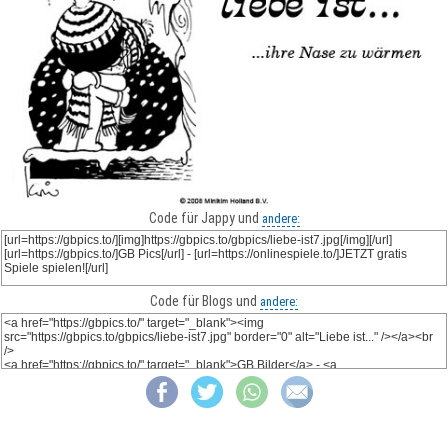
Code für Jappy und
andere:
Code für Blogs und
andere: