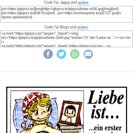
Code für Jappy und
andere:
Code für Blogs und
andere: