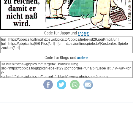
Code für Jappy und
andere:
Code für Blogs und
andere: