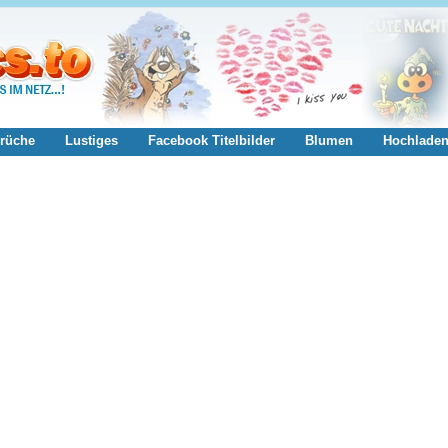
rüche
Lustiges
Facebook Titelbilder
Blumen
Hochlade