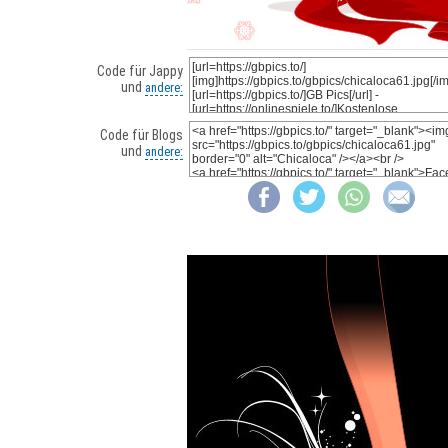
Code für Jappy
und
andere:
Code für Blogs
und
andere: