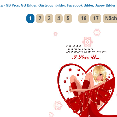
a - GB Pics, GB Bilder, Gästebuchbilder, Facebook Bilder, Jappy Bilder
1
2
3
4
5
16
17
Näch
...