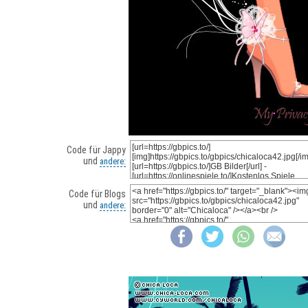
Code für Jappy
und
andere:
Code für Blogs
und
andere: