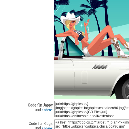
Code für Jappy
und
andere:
Code für Blogs
und
andere: