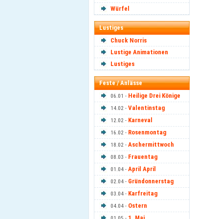
Würfel
Lustiges
Chuck Norris
Lustige Animationen
Lustiges
Feste / Anlässe
Heilige Drei Könige
06.01 -
Valentinstag
14.02 -
Karneval
12.02 -
Rosenmontag
16.02 -
Aschermittwoch
18.02 -
Frauentag
08.03 -
April April
01.04 -
Gründonnerstag
02.04 -
Karfreitag
03.04 -
Ostern
04.04 -
1. Mai
01.05 -