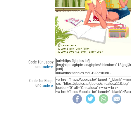
Code für Jappy
und
andere:
Code für Blogs
und
andere: