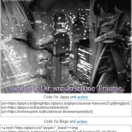
Code für Jappy und
andere:
Code für Blogs und
andere: