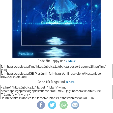
Code für Jappy und
andere:
Code für Blogs und
andere: