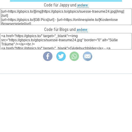
Code für Jappy und
andere:
Code für Blogs und
andere: