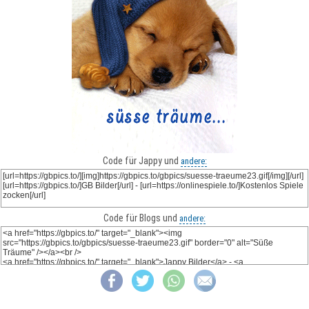
Code für Jappy und
andere:
Code für Blogs und
andere: