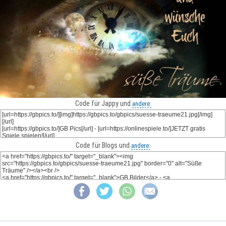
Code für Jappy und
andere:
Code für Blogs und
andere: