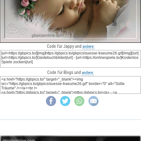
Code für Jappy und
andere:
Code für Blogs und
andere: