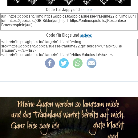
Code für Jappy und
andere:
Code für Blogs und
andere: