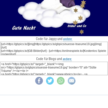
Code für Jappy und
andere:
Code für Blogs und
andere: