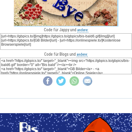
Code für Jappy und
andere:
Code für Blogs und
andere: