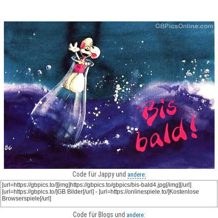
Code für Jappy und
andere:
Code für Blogs und
andere: