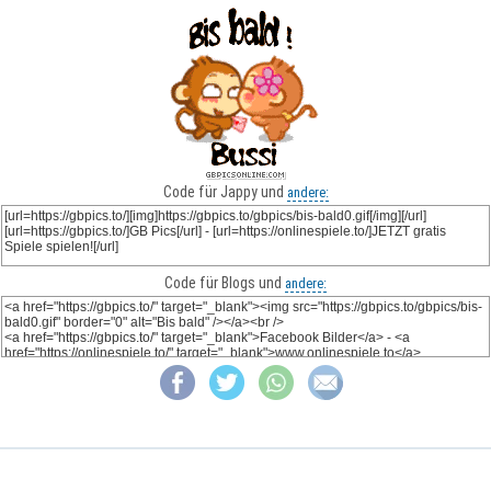
Code für Jappy und
andere:
Code für Blogs und
andere: