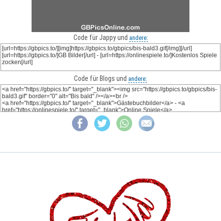
Code für Jappy und
andere:
Code für Blogs und
andere: