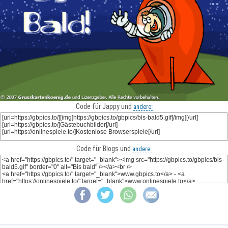
Code für Jappy und
andere:
Code für Blogs und
andere: