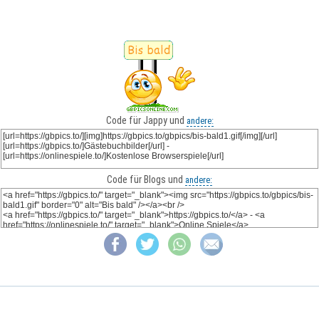
Code für Jappy und
andere:
Code für Blogs und
andere: