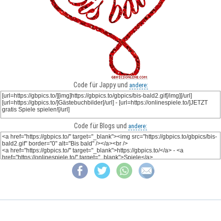
Code für Jappy und
andere:
Code für Blogs und
andere: