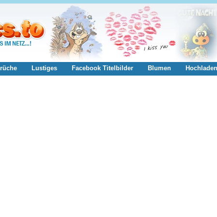
rüche
Lustiges
Facebook Titelbilder
Blumen
Hochlade