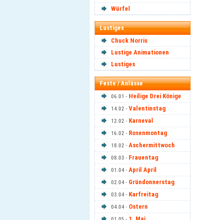
Würfel
Lustiges
Chuck Norris
Lustige Animationen
Lustiges
Feste / Anlässe
Heilige Drei Könige
06.01 -
Valentinstag
14.02 -
Karneval
12.02 -
Rosenmontag
16.02 -
Aschermittwoch
18.02 -
Frauentag
08.03 -
April April
01.04 -
Gründonnerstag
02.04 -
Karfreitag
03.04 -
Ostern
04.04 -
1. Mai
01.05 -