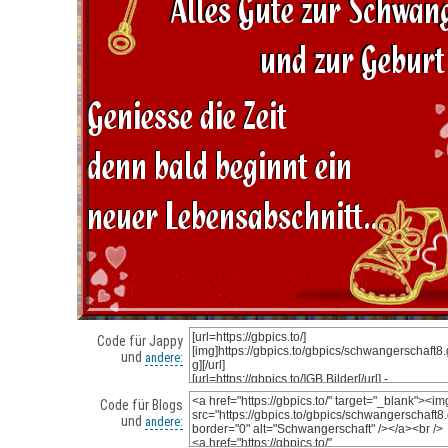
Code für Jappy
und
andere:
Code für Blogs
und
andere: