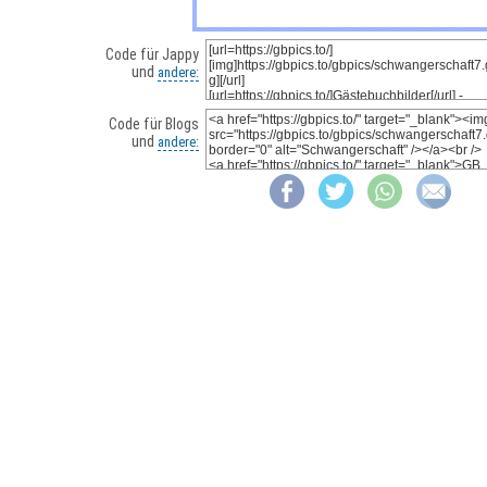
Code für Jappy
und
andere:
Code für Blogs
und
andere: