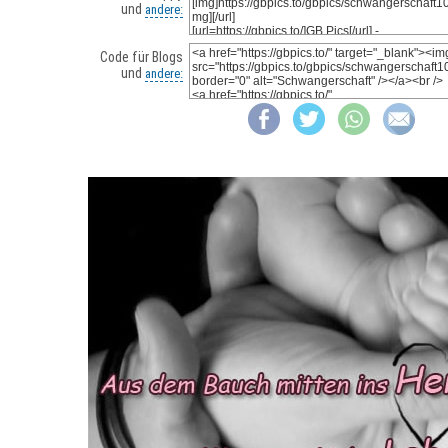
und
andere:
Code für Blogs
und
andere: