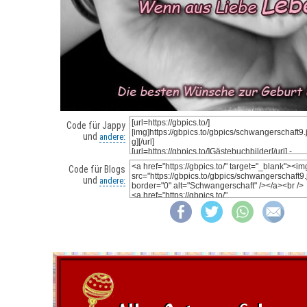
Code für Jappy
und
andere:
Code für Blogs
und
andere: