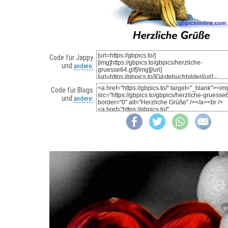
Code für Jappy
und
andere:
Code für Blogs
und
andere: