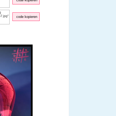
code kopieren
code kopieren