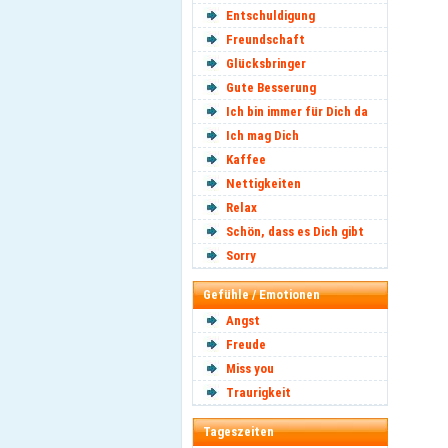
Entschuldigung
Freundschaft
Glücksbringer
Gute Besserung
Ich bin immer für Dich da
Ich mag Dich
Kaffee
Nettigkeiten
Relax
Schön, dass es Dich gibt
Sorry
Gefühle / Emotionen
Angst
Freude
Miss you
Traurigkeit
Tageszeiten