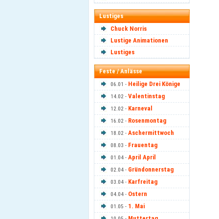
Lustiges
Chuck Norris
Lustige Animationen
Lustiges
Feste / Anlässe
Heilige Drei Könige
06.01 -
Valentinstag
14.02 -
Karneval
12.02 -
Rosenmontag
16.02 -
Aschermittwoch
18.02 -
Frauentag
08.03 -
April April
01.04 -
Gründonnerstag
02.04 -
Karfreitag
03.04 -
Ostern
04.04 -
1. Mai
01.05 -
Muttertag
10.05 -