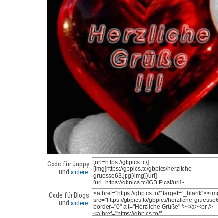
Code für Jappy
und
andere:
Code für Blogs
und
andere: