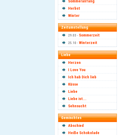
Sommeranfang
Herbst
Winter
Zeitumstellung
Sommerzeit
29.03 -
Winterzeit
25.10 -
Liebe
Herzen
I Love You
Ich hab Dich lieb
Küsse
Liebe
Liebe ist...
Sehnsucht
Gemischtes
Abschied
Heiße Schokolade