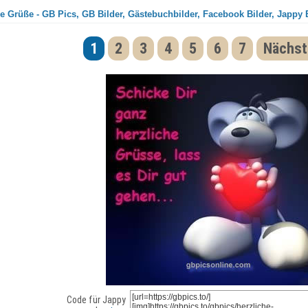
e Grüße - GB Pics, GB Bilder, Gästebuchbilder, Facebook Bilder, Jappy 
1
2
3
4
5
6
7
Nächst
Code für Jappy