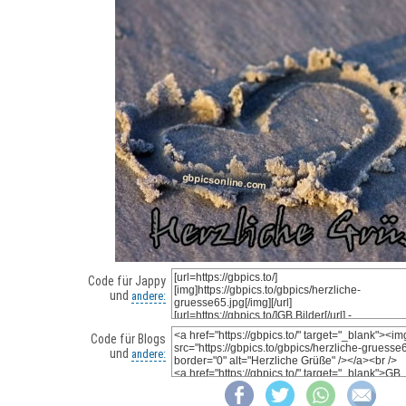
Code für Jappy
und
andere:
Code für Blogs
und
andere: