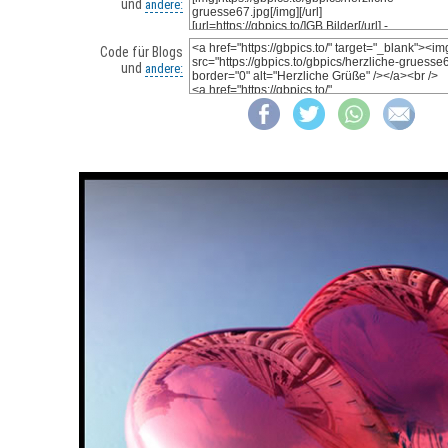
und
andere:
Code für Blogs
und
andere: