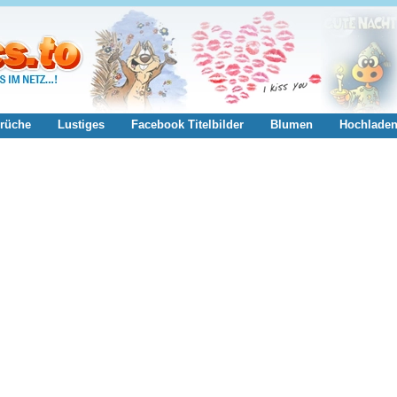
rüche
Lustiges
Facebook Titelbilder
Blumen
Hochlade