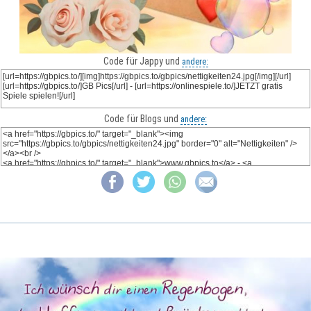
Code für Jappy und
andere:
Code für Blogs und
andere: