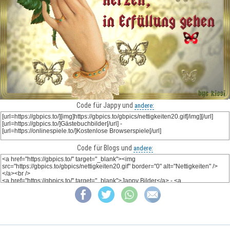
Code für Jappy und
andere:
Code für Blogs und
andere: