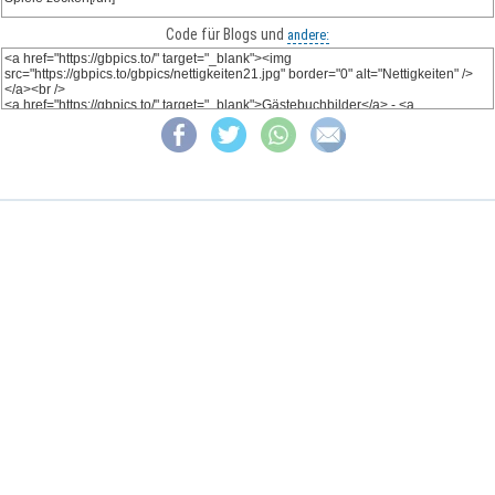
Code für Blogs und
andere: