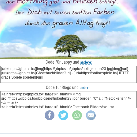
Code für Jappy und
andere:
Code für Blogs und
andere: