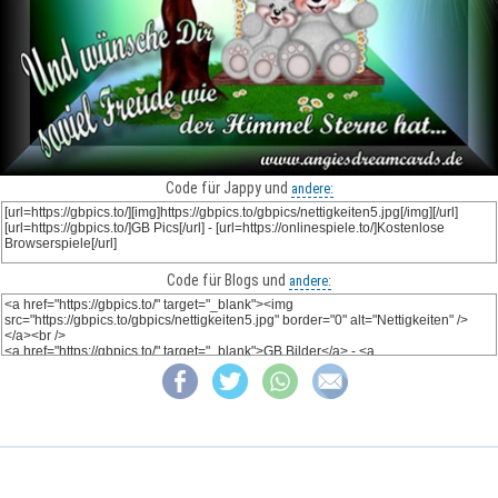
Code für Jappy und
andere:
Code für Blogs und
andere: