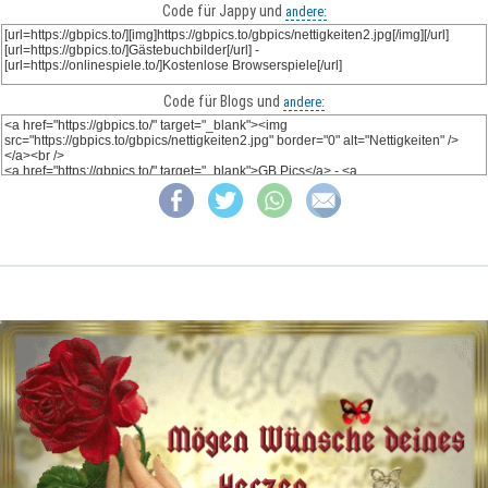
Code für Jappy und
andere:
Code für Blogs und
andere: