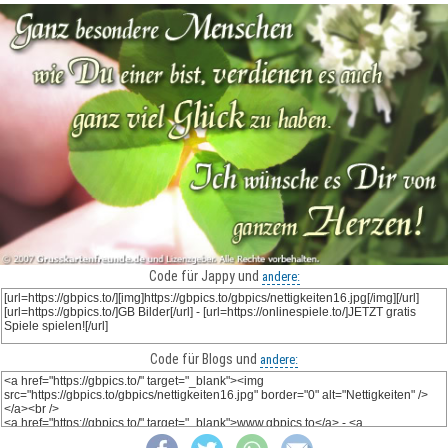
Code für Jappy und
andere:
Code für Blogs und
andere: