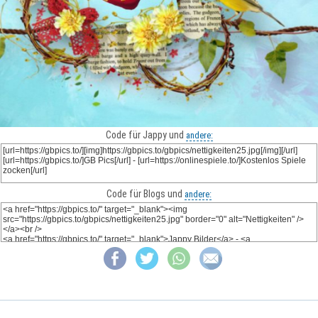
Code für Jappy und
andere:
Code für Blogs und
andere: