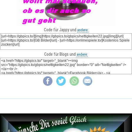
Code für Jappy und
andere:
Code für Blogs und
andere: