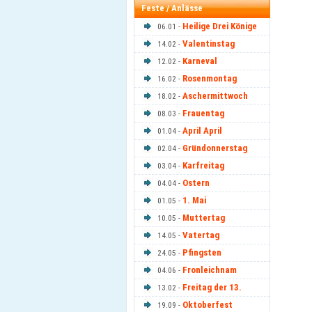
Feste / Anlässe
Heilige Drei Könige
06.01 -
Valentinstag
14.02 -
Karneval
12.02 -
Rosenmontag
16.02 -
Aschermittwoch
18.02 -
Frauentag
08.03 -
April April
01.04 -
Gründonnerstag
02.04 -
Karfreitag
03.04 -
Ostern
04.04 -
1. Mai
01.05 -
Muttertag
10.05 -
Vatertag
14.05 -
Pfingsten
24.05 -
Fronleichnam
04.06 -
Freitag der 13.
13.02 -
Oktoberfest
19.09 -