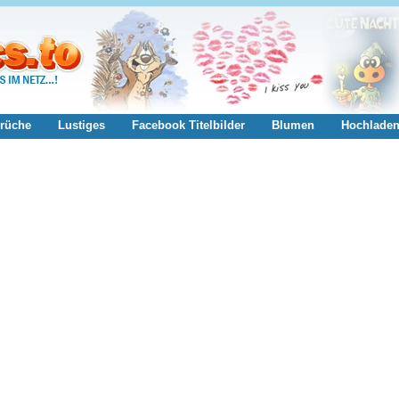
rüche
Lustiges
Facebook Titelbilder
Blumen
Hochlade