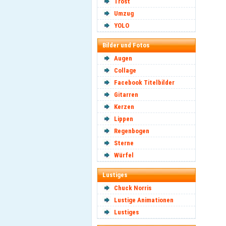
Trost
Umzug
YOLO
Bilder und Fotos
Augen
Collage
Facebook Titelbilder
Gitarren
Kerzen
Lippen
Regenbogen
Sterne
Würfel
Lustiges
Chuck Norris
Lustige Animationen
Lustiges