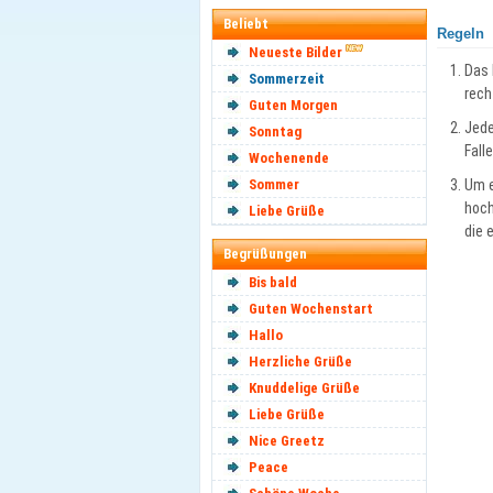
Beliebt
Regeln
Neueste Bilder
Das 
Sommerzeit
rech
Guten Morgen
Jede
Sonntag
Fall
Wochenende
Sommer
Um e
hoch
Liebe Grüße
die 
Begrüßungen
Bis bald
Guten Wochenstart
Hallo
Herzliche Grüße
Knuddelige Grüße
Liebe Grüße
Nice Greetz
Peace