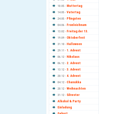
Muttertag
10.05 -
Vatertag
14.05 -
Pfingsten
24.05 -
Fronleichnam
04.06 -
Freitag der 13.
13.02 -
Oktoberfest
19.09 -
Halloween
31.10 -
1. Advent
29.11 -
Nikolaus
06.12 -
2. Advent
06.12 -
3. Advent
13.12 -
4. Advent
20.12 -
Chanukka
04.12 -
Weihnachten
20.12 -
Silvester
31.12 -
Alkohol & Party
Einladung
Geburt