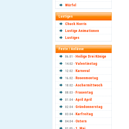
Würfel
Lustiges
Chuck Norris
Lustige Animationen
Lustiges
Feste / Anlässe
Heilige Drei Könige
06.01 -
Valentinstag
14.02 -
Karneval
12.02 -
Rosenmontag
16.02 -
Aschermittwoch
18.02 -
Frauentag
08.03 -
April April
01.04 -
Gründonnerstag
02.04 -
Karfreitag
03.04 -
Ostern
04.04 -
1. Mai
01.05 -