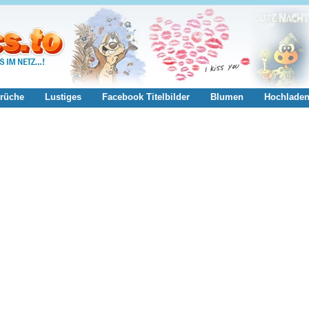
rüche
Lustiges
Facebook Titelbilder
Blumen
Hochlade