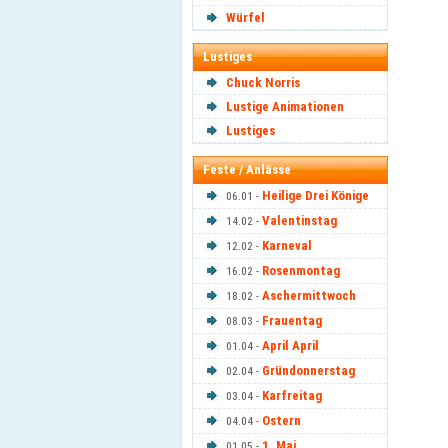
Würfel
Lustiges
Chuck Norris
Lustige Animationen
Lustiges
Feste / Anlässe
Heilige Drei Könige
06.01 -
Valentinstag
14.02 -
Karneval
12.02 -
Rosenmontag
16.02 -
Aschermittwoch
18.02 -
Frauentag
08.03 -
April April
01.04 -
Gründonnerstag
02.04 -
Karfreitag
03.04 -
Ostern
04.04 -
1. Mai
01.05 -