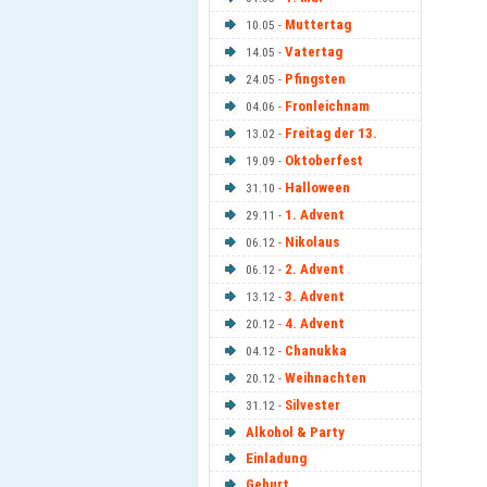
Muttertag
10.05 -
Vatertag
14.05 -
Pfingsten
24.05 -
Fronleichnam
04.06 -
Freitag der 13.
13.02 -
Oktoberfest
19.09 -
Halloween
31.10 -
1. Advent
29.11 -
Nikolaus
06.12 -
2. Advent
06.12 -
3. Advent
13.12 -
4. Advent
20.12 -
Chanukka
04.12 -
Weihnachten
20.12 -
Silvester
31.12 -
Alkohol & Party
Einladung
Geburt