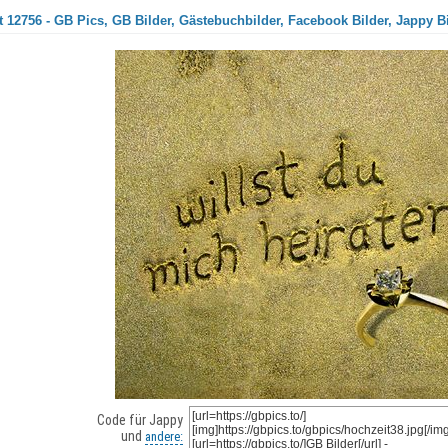
 12756 - GB Pics, GB Bilder, Gästebuchbilder, Facebook Bilder, Jappy B
Code für Jappy
und
andere: