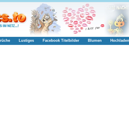
rüche
Lustiges
Facebook Titelbilder
Blumen
Hochlade