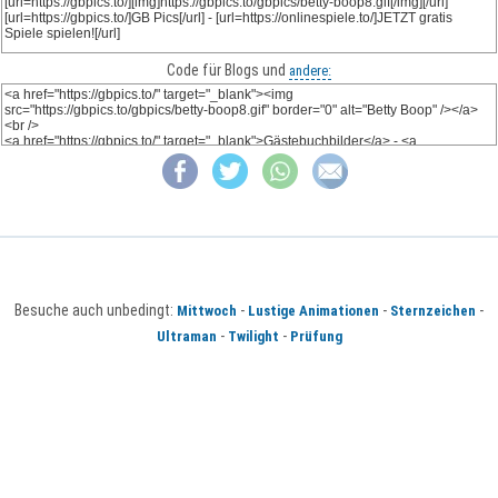
Code für Blogs und
andere:
Besuche auch unbedingt:
-
-
-
Mittwoch
Lustige Animationen
Sternzeichen
-
-
Ultraman
Twilight
Prüfung