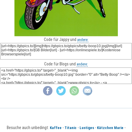
Code für Jappy und
andere:
Code für Blogs und
andere:
Besuche auch unbedingt:
-
-
-
-
Kaffee
Titanic
Lustiges
Kätzchen Marie