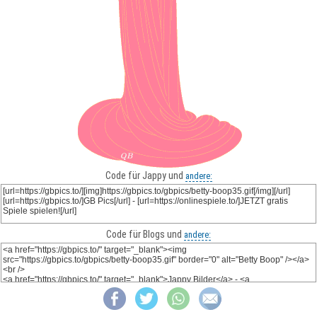
Code für Jappy und
andere:
Code für Blogs und
andere: