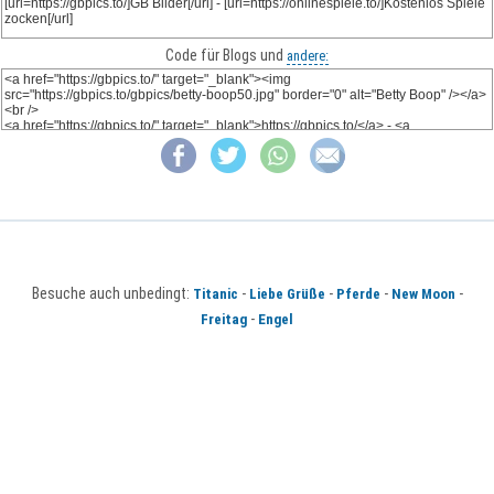
Code für Blogs und
andere:
Besuche auch unbedingt:
-
-
-
-
Titanic
Liebe Grüße
Pferde
New Moon
-
Freitag
Engel