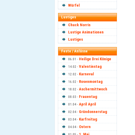
Würfel
Lustiges
Chuck Norris
Lustige Animationen
Lustiges
Feste / Anlässe
Heilige Drei Könige
06.01 -
Valentinstag
14.02 -
Karneval
12.02 -
Rosenmontag
16.02 -
Aschermittwoch
18.02 -
Frauentag
08.03 -
April April
01.04 -
Gründonnerstag
02.04 -
Karfreitag
03.04 -
Ostern
04.04 -
1. Mai
01.05 -