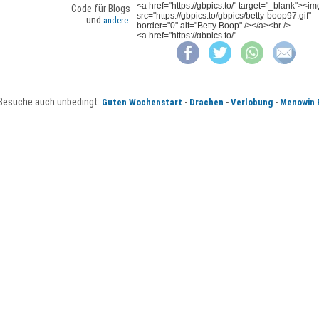
Code für Blogs
und
andere:
Besuche auch unbedingt:
-
-
-
Guten Wochenstart
Drachen
Verlobung
Menowin 