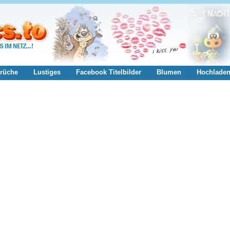
rüche
Lustiges
Facebook Titelbilder
Blumen
Hochlade