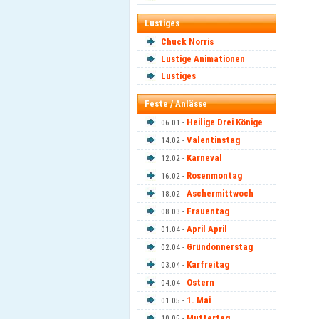
Lustiges
Chuck Norris
Lustige Animationen
Lustiges
Feste / Anlässe
Heilige Drei Könige
06.01 -
Valentinstag
14.02 -
Karneval
12.02 -
Rosenmontag
16.02 -
Aschermittwoch
18.02 -
Frauentag
08.03 -
April April
01.04 -
Gründonnerstag
02.04 -
Karfreitag
03.04 -
Ostern
04.04 -
1. Mai
01.05 -
Muttertag
10.05 -