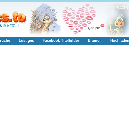
rüche
Lustiges
Facebook Titelbilder
Blumen
Hochlade