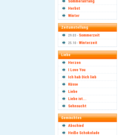
Sommeranfang
Herbst
Winter
Zeitumstellung
Sommerzeit
29.03 -
Winterzeit
25.10 -
Liebe
Herzen
I Love You
Ich hab Dich lieb
Küsse
Liebe
Liebe ist...
Sehnsucht
Gemischtes
Abschied
Heiße Schokolade