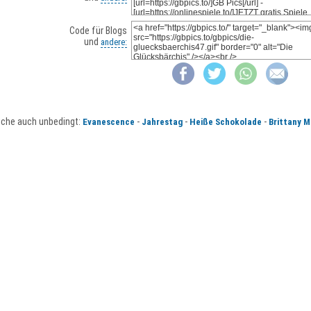
Code für Blogs
und
andere:
che auch unbedingt:
-
-
-
Evanescence
Jahrestag
Heiße Schokolade
Brittany M