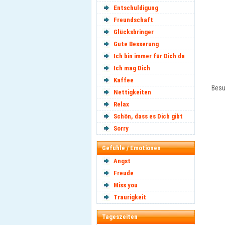
Entschuldigung
Freundschaft
Glücksbringer
Gute Besserung
Ich bin immer für Dich da
Ich mag Dich
Kaffee
Besu
Nettigkeiten
Relax
Schön, dass es Dich gibt
Sorry
Gefühle / Emotionen
Angst
Freude
Miss you
Traurigkeit
Tageszeiten