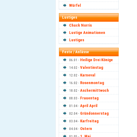
Würfel
Lustiges
Chuck Norris
Lustige Animationen
Lustiges
Feste / Anlässe
Heilige Drei Könige
06.01 -
Valentinstag
14.02 -
Karneval
12.02 -
Rosenmontag
16.02 -
Aschermittwoch
18.02 -
Frauentag
08.03 -
April April
01.04 -
Gründonnerstag
02.04 -
Karfreitag
03.04 -
Ostern
04.04 -
1. Mai
01.05 -