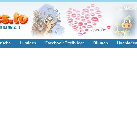
rüche
Lustiges
Facebook Titelbilder
Blumen
Hochlade