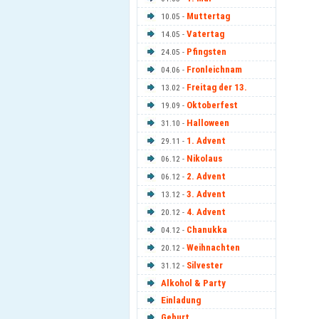
Muttertag
10.05 -
Vatertag
14.05 -
Pfingsten
24.05 -
Fronleichnam
04.06 -
Freitag der 13.
13.02 -
Oktoberfest
19.09 -
Halloween
31.10 -
1. Advent
29.11 -
Nikolaus
06.12 -
2. Advent
06.12 -
3. Advent
13.12 -
4. Advent
20.12 -
Chanukka
04.12 -
Weihnachten
20.12 -
Silvester
31.12 -
Alkohol & Party
Einladung
Geburt