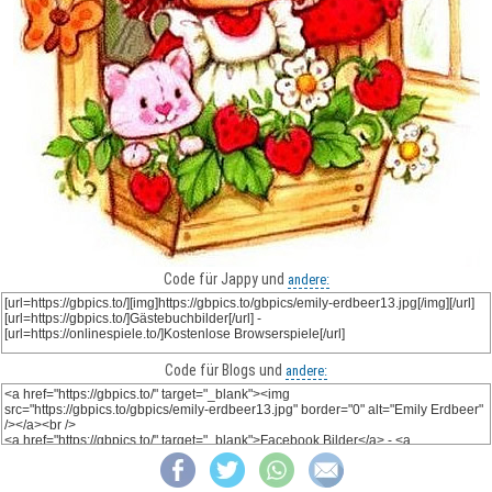
Code für Jappy und
andere:
Code für Blogs und
andere: