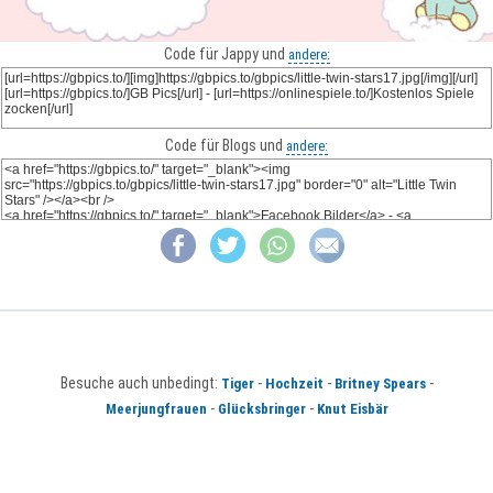
Code für Jappy und
andere:
Code für Blogs und
andere:
Besuche auch unbedingt:
-
-
-
Tiger
Hochzeit
Britney Spears
-
-
Meerjungfrauen
Glücksbringer
Knut Eisbär