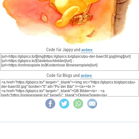
Code für Jappy und
andere:
Code für Blogs und
andere: