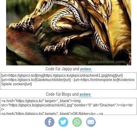
Code für Jappy und
andere:
Code für Blogs und
andere: