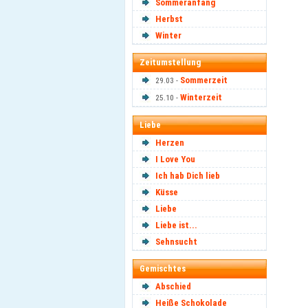
Sommeranfang
Herbst
Winter
Zeitumstellung
Sommerzeit
29.03 -
Winterzeit
25.10 -
Liebe
Herzen
I Love You
Ich hab Dich lieb
Küsse
Liebe
Liebe ist...
Sehnsucht
Gemischtes
Abschied
Heiße Schokolade