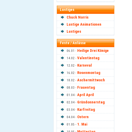
Lustiges
Chuck Norris
Lustige Animationen
Lustiges
Feste / Anlässe
Heilige Drei Könige
06.01 -
Valentinstag
14.02 -
Karneval
12.02 -
Rosenmontag
16.02 -
Aschermittwoch
18.02 -
Frauentag
08.03 -
April April
01.04 -
Gründonnerstag
02.04 -
Karfreitag
03.04 -
Ostern
04.04 -
1. Mai
01.05 -
Muttertag
10.05 -