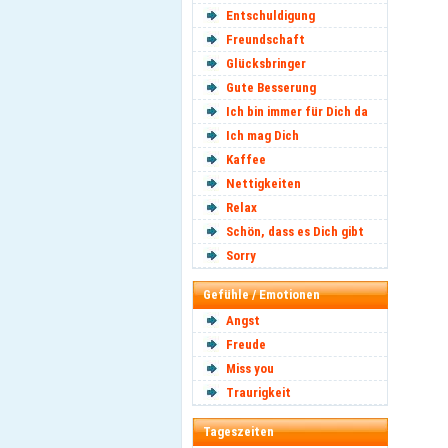
Entschuldigung
Freundschaft
Glücksbringer
Gute Besserung
Ich bin immer für Dich da
Ich mag Dich
Kaffee
Nettigkeiten
Relax
Schön, dass es Dich gibt
Sorry
Gefühle / Emotionen
Angst
Freude
Miss you
Traurigkeit
Tageszeiten