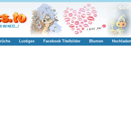
rüche
Lustiges
Facebook Titelbilder
Blumen
Hochlade