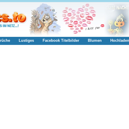
rüche
Lustiges
Facebook Titelbilder
Blumen
Hochlade