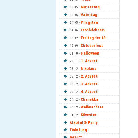
Muttertag
10.05 -
Vatertag
14.05 -
Pfingsten
24.05 -
Fronleichnam
04.06 -
Freitag der 13.
13.02 -
Oktoberfest
19.09 -
Halloween
31.10 -
1. Advent
29.11 -
Nikolaus
06.12 -
2. Advent
06.12 -
3. Advent
13.12 -
4. Advent
20.12 -
Chanukka
04.12 -
Weihnachten
20.12 -
Silvester
31.12 -
Alkohol & Party
Einladung
Geburt