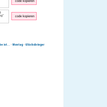
code kopieren
code kopieren
-
-
be ist...
Montag
Glücksbringer