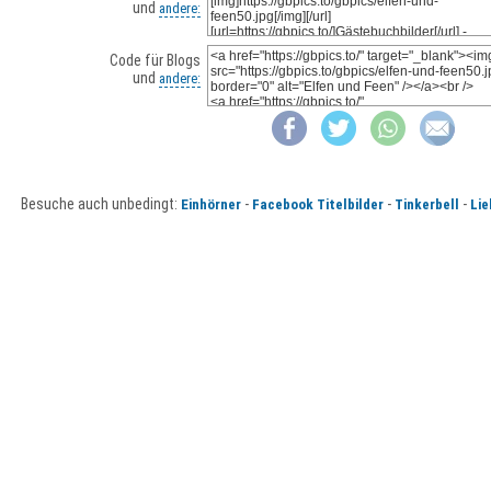
und
andere:
Code für Blogs
und
andere:
Besuche auch unbedingt:
-
-
-
Einhörner
Facebook Titelbilder
Tinkerbell
Lie