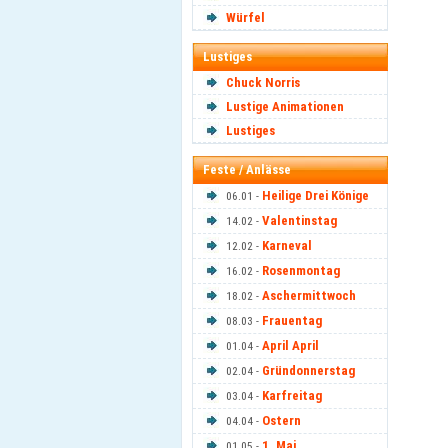
Würfel
Lustiges
Chuck Norris
Lustige Animationen
Lustiges
Feste / Anlässe
Heilige Drei Könige
06.01 -
Valentinstag
14.02 -
Karneval
12.02 -
Rosenmontag
16.02 -
Aschermittwoch
18.02 -
Frauentag
08.03 -
April April
01.04 -
Gründonnerstag
02.04 -
Karfreitag
03.04 -
Ostern
04.04 -
1. Mai
01.05 -