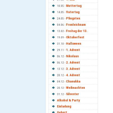
Muttertag
10.05 -
Vatertag
14.05 -
Pfingsten
24.05 -
Fronleichnam
04.06 -
Freitag der 13.
13.02 -
Oktoberfest
19.09 -
Halloween
31.10 -
1. Advent
29.11 -
Nikolaus
06.12 -
2. Advent
06.12 -
3. Advent
13.12 -
4. Advent
20.12 -
Chanukka
04.12 -
Weihnachten
20.12 -
Silvester
31.12 -
Alkohol & Party
Einladung
Geburt