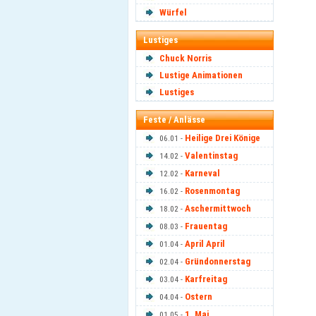
Würfel
Lustiges
Chuck Norris
Lustige Animationen
Lustiges
Feste / Anlässe
Heilige Drei Könige
06.01 -
Valentinstag
14.02 -
Karneval
12.02 -
Rosenmontag
16.02 -
Aschermittwoch
18.02 -
Frauentag
08.03 -
April April
01.04 -
Gründonnerstag
02.04 -
Karfreitag
03.04 -
Ostern
04.04 -
1. Mai
01.05 -