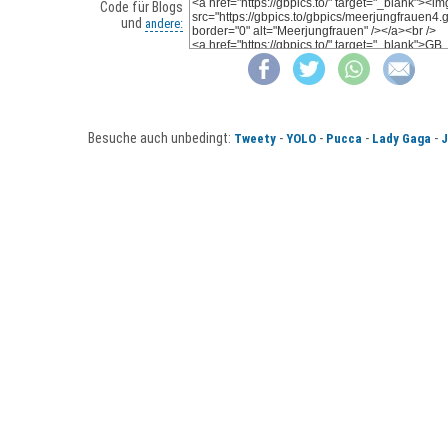
Code für Blogs
und
andere:
Besuche auch unbedingt:
-
-
-
-
Tweety
YOLO
Pucca
Lady Gaga
J