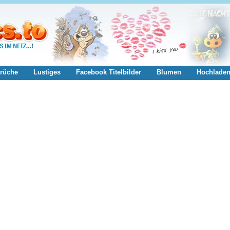
rüche
Lustiges
Facebook Titelbilder
Blumen
Hochlade