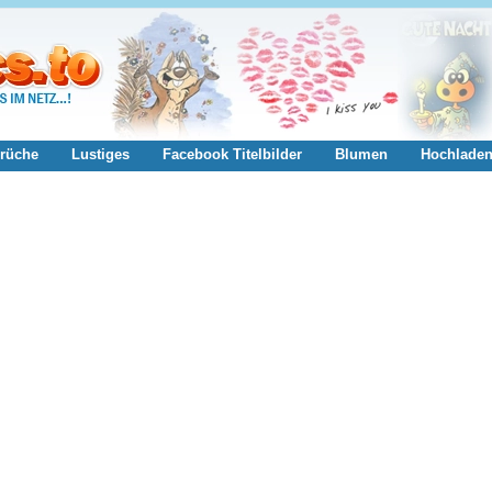
rüche
Lustiges
Facebook Titelbilder
Blumen
Hochlade