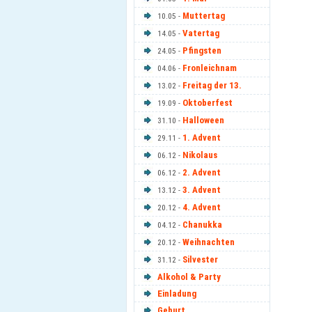
Muttertag
10.05 -
Vatertag
14.05 -
Pfingsten
24.05 -
Fronleichnam
04.06 -
Freitag der 13.
13.02 -
Oktoberfest
19.09 -
Halloween
31.10 -
1. Advent
29.11 -
Nikolaus
06.12 -
2. Advent
06.12 -
3. Advent
13.12 -
4. Advent
20.12 -
Chanukka
04.12 -
Weihnachten
20.12 -
Silvester
31.12 -
Alkohol & Party
Einladung
Geburt