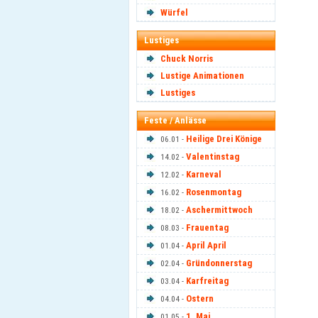
Würfel
Lustiges
Chuck Norris
Lustige Animationen
Lustiges
Feste / Anlässe
Heilige Drei Könige
06.01 -
Valentinstag
14.02 -
Karneval
12.02 -
Rosenmontag
16.02 -
Aschermittwoch
18.02 -
Frauentag
08.03 -
April April
01.04 -
Gründonnerstag
02.04 -
Karfreitag
03.04 -
Ostern
04.04 -
1. Mai
01.05 -