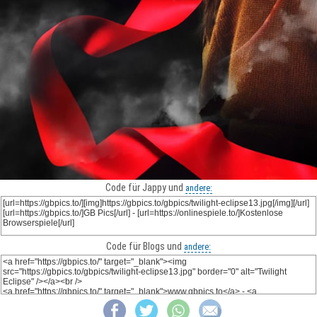
Code für Jappy und
andere:
Code für Blogs und
andere: