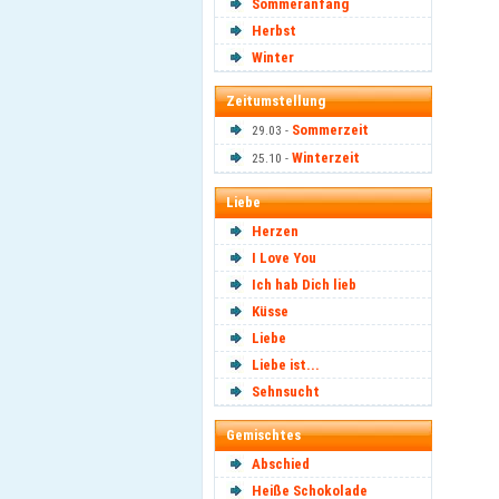
Sommeranfang
Herbst
Winter
Zeitumstellung
Sommerzeit
29.03 -
Winterzeit
25.10 -
Liebe
Herzen
I Love You
Ich hab Dich lieb
Küsse
Liebe
Liebe ist...
Sehnsucht
Gemischtes
Abschied
Heiße Schokolade