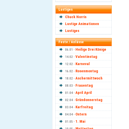
Lustiges
Chuck Norris
Lustige Animationen
Lustiges
Feste / Anlässe
Heilige Drei Könige
06.01 -
Valentinstag
14.02 -
Karneval
12.02 -
Rosenmontag
16.02 -
Aschermittwoch
18.02 -
Frauentag
08.03 -
April April
01.04 -
Gründonnerstag
02.04 -
Karfreitag
03.04 -
Ostern
04.04 -
1. Mai
01.05 -
Muttertag
10.05 -