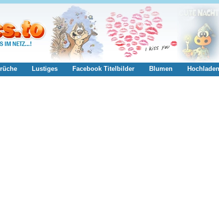
rüche
Lustiges
Facebook Titelbilder
Blumen
Hochlade