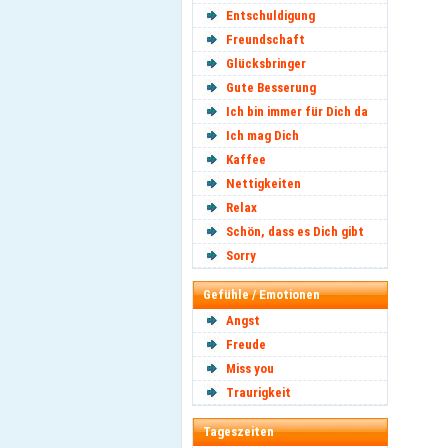
Entschuldigung
Freundschaft
Glücksbringer
Gute Besserung
Ich bin immer für Dich da
Ich mag Dich
Kaffee
Nettigkeiten
Relax
Schön, dass es Dich gibt
Sorry
Gefühle / Emotionen
Angst
Freude
Miss you
Traurigkeit
Tageszeiten