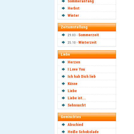
Sommeranfang
Herbst
Winter
Zeitumstellung
Sommerzeit
29.03 -
Winterzeit
25.10 -
Liebe
Herzen
I Love You
Ich hab Dich lieb
Küsse
Liebe
Liebe ist...
Sehnsucht
Gemischtes
Abschied
Heiße Schokolade