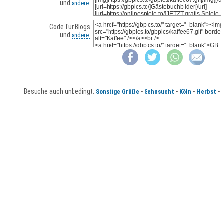
und
andere:
Code für Blogs
und
andere:
Besuche auch unbedingt:
-
-
-
-
Sonstige Grüße
Sehnsucht
Köln
Herbst