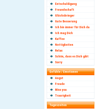
Entschuldigung
Freundschaft
Glücksbringer
Gute Besserung
Ich bin immer für Dich da
Ich mag Dich
Kaffee
Nettigkeiten
Relax
Schön, dass es Dich gibt
Sorry
Gefühle / Emotionen
Angst
Freude
Miss you
Traurigkeit
Tageszeiten