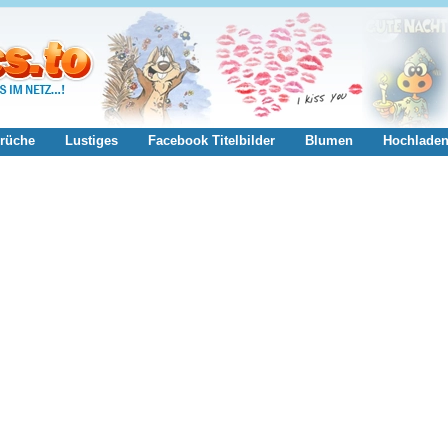
rüche
Lustiges
Facebook Titelbilder
Blumen
Hochlade