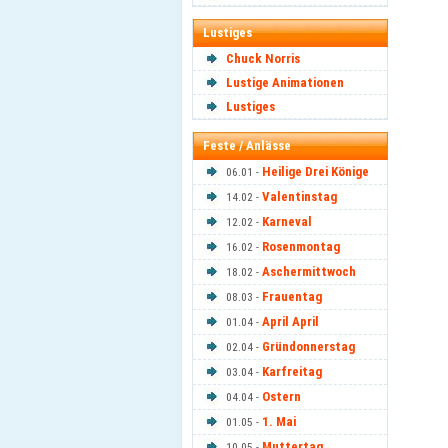
Lustiges
Chuck Norris
Lustige Animationen
Lustiges
Feste / Anlässe
Heilige Drei Könige
06.01 -
Valentinstag
14.02 -
Karneval
12.02 -
Rosenmontag
16.02 -
Aschermittwoch
18.02 -
Frauentag
08.03 -
April April
01.04 -
Gründonnerstag
02.04 -
Karfreitag
03.04 -
Ostern
04.04 -
1. Mai
01.05 -
Muttertag
10.05 -