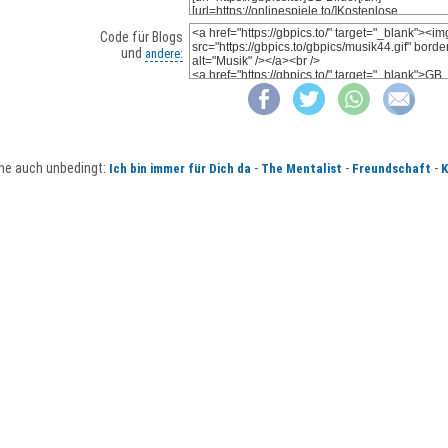
Code für Blogs
und
andere:
he auch unbedingt:
-
-
-
Ich bin immer für Dich da
The Mentalist
Freundschaft
K