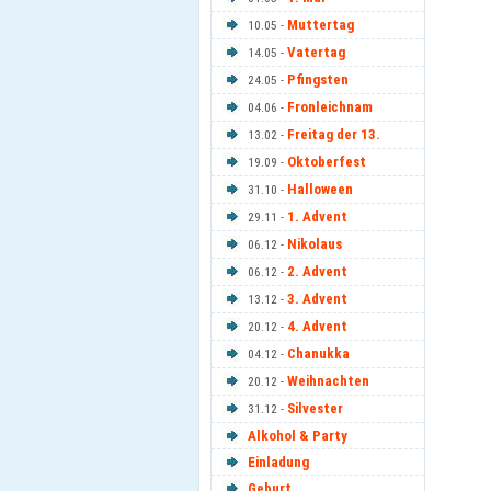
Muttertag
10.05 -
Vatertag
14.05 -
Pfingsten
24.05 -
Fronleichnam
04.06 -
Freitag der 13.
13.02 -
Oktoberfest
19.09 -
Halloween
31.10 -
1. Advent
29.11 -
Nikolaus
06.12 -
2. Advent
06.12 -
3. Advent
13.12 -
4. Advent
20.12 -
Chanukka
04.12 -
Weihnachten
20.12 -
Silvester
31.12 -
Alkohol & Party
Einladung
Geburt