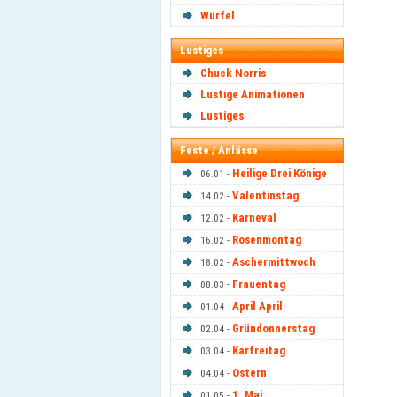
Würfel
Lustiges
Chuck Norris
Lustige Animationen
Lustiges
Feste / Anlässe
Heilige Drei Könige
06.01 -
Valentinstag
14.02 -
Karneval
12.02 -
Rosenmontag
16.02 -
Aschermittwoch
18.02 -
Frauentag
08.03 -
April April
01.04 -
Gründonnerstag
02.04 -
Karfreitag
03.04 -
Ostern
04.04 -
1. Mai
01.05 -