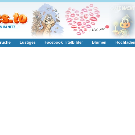
rüche
Lustiges
Facebook Titelbilder
Blumen
Hochlade