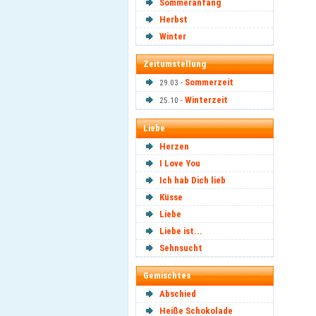
Sommeranfang
Herbst
Winter
Zeitumstellung
Sommerzeit
29.03 -
Winterzeit
25.10 -
Liebe
Herzen
I Love You
Ich hab Dich lieb
Küsse
Liebe
Liebe ist...
Sehnsucht
Gemischtes
Abschied
Heiße Schokolade