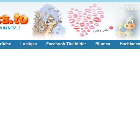
rüche
Lustiges
Facebook Titelbilder
Blumen
Hochlade