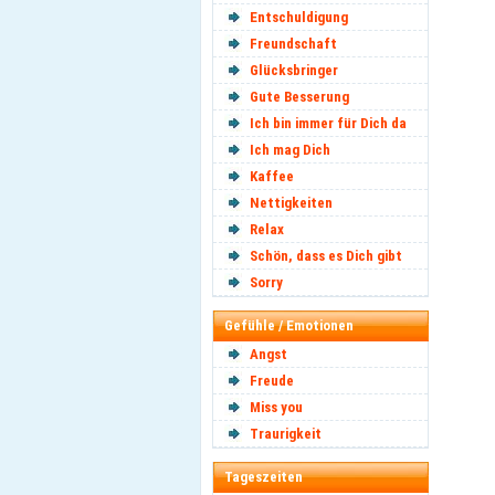
Entschuldigung
Freundschaft
Glücksbringer
Gute Besserung
Ich bin immer für Dich da
Ich mag Dich
Kaffee
Nettigkeiten
Relax
Schön, dass es Dich gibt
Sorry
Gefühle / Emotionen
Angst
Freude
Miss you
Traurigkeit
Tageszeiten