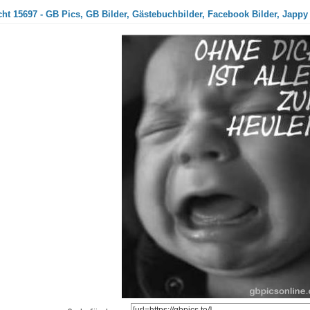
ht 15697 - GB Pics, GB Bilder, Gästebuchbilder, Facebook Bilder, Jappy 