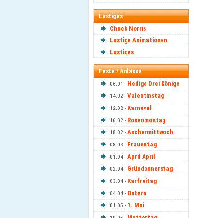
Lustiges
Chuck Norris
Lustige Animationen
Lustiges
Feste / Anlässe
Heilige Drei Könige
06.01 -
Valentinstag
14.02 -
Karneval
12.02 -
Rosenmontag
16.02 -
Aschermittwoch
18.02 -
Frauentag
08.03 -
April April
01.04 -
Gründonnerstag
02.04 -
Karfreitag
03.04 -
Ostern
04.04 -
1. Mai
01.05 -
Muttertag
10.05 -