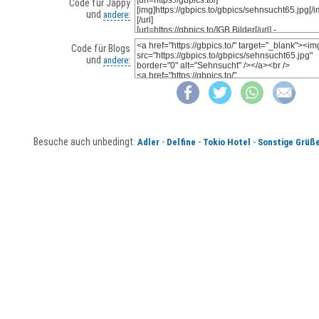
Code für Jappy
und
andere:
Code für Blogs
und
andere:
Besuche auch unbedingt:
-
-
-
Adler
Delfine
Tokio Hotel
Sonstige Grüß